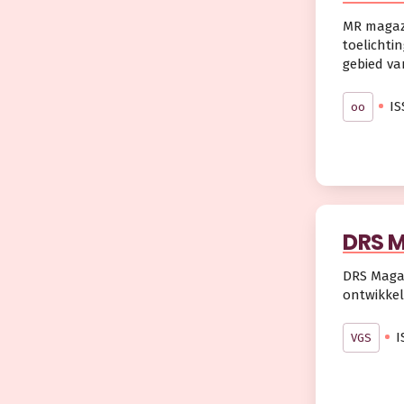
MR magazi
toelichti
gebied va
IS
oo
DRS 
DRS Magaz
ontwikkel
I
VGS