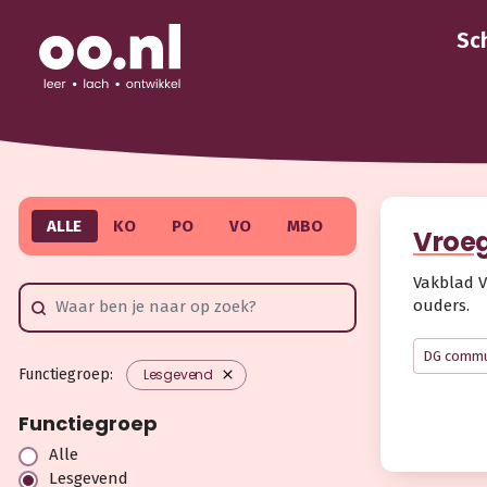
Sc
ALLE
KO
PO
VO
MBO
Vroe
Vakblad V
ouders.
DG commu
Functiegroep:
Lesgevend
Functiegroep
Alle
Lesgevend