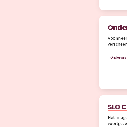
Onder
Abonneer 
verscheen 
Onderwijs
SLO C
Het magaz
voortgeze