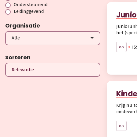
Ondersteunend
Leidinggevend
Junio
Organisatie
Junioruniv
het (speci
Alle
IS
oo
Sorteren
Kinde
Krijg nu 
medewerk
oo