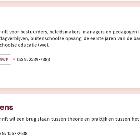
chrift voor bestuurders, beleidsmakers, managers en pedagogen i
dagverblijven, buitenschoolse opvang, de eerste jaren van de ba
choolse educatie (vve).
ISSN: 2589-7888
j SWP
ens
chrift wil een brug slaan tussen theorie en praktijk en tussen het
SN: 1567-2638