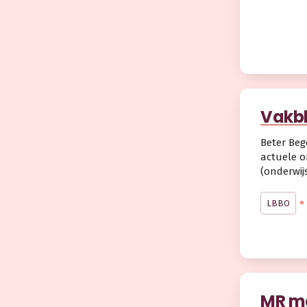
Vakbl
Beter Beg
actuele o
(onderwij
LBBO
MR m