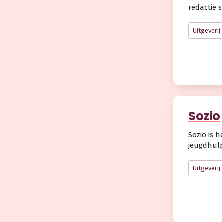
redactie 
Uitgeveri
Sozio
Sozio is 
jeugdhulp
Uitgeveri