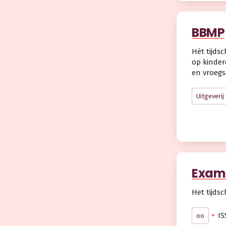
BBMP
Hét tijds
op kinder
en vroegs
Uitgeveri
Exam
Het tijds
IS
oo