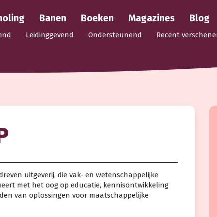
holing
Banen
Boeken
Magazines
Blog
end
Leidinggevend
Ondersteunend
Recent verschene
P
dreven uitgeverij, die vak- en wetenschappelijke
bueert met het oog op educatie, kennisontwikkeling
inden van oplossingen voor maatschappelijke