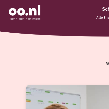
Sc
Alle th
W