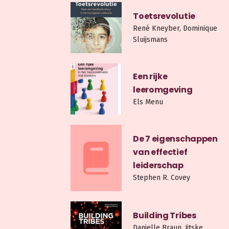
Toetsrevolutie
René Kneyber, Dominique
Sluijsmans
Een rijke
leeromgeving
Els Menu
De 7 eigenschappen
van effectief
leiderschap
Stephen R. Covey
Building Tribes
Danielle Braun, Jitske