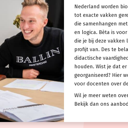
Nederland worden biol
tot exacte vakken ger
die samenhangen met 
en logica. Bèta is voo
die je bij deze vakken 
profijt van. Des te bel
didactische vaardighe
houden. Wist je dat e
georganiseerd? Hier w
voor docenten over d
Wil je meer weten ove
Bekijk dan ons aanbod