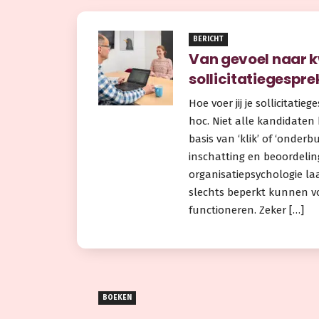
BERICHT
Van gevoel naar 
sollicitatiegespre
Hoe voer jij je sollicitati
hoc. Niet alle kandidaten
basis van ‘klik’ of ‘onderb
inschatting en beoordelin
organisatiepsychologie la
slechts beperkt kunnen v
functioneren. Zeker […]
BOEKEN