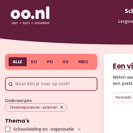
Sc
Lesgev
ALLE
KO
PO
VO
MBO
Een v
Weten waa
een prakt
Instondo
Onderwerpen:
Onderwijsvisie en -plannen
Thema's
Schoolleiding en -organisatie
36