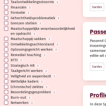
Taalontwikkelingsstoornis
4
Financiën
Sardes
3
Formatie
3
Gehechtheidsproblematiek
3
Grenzen stellen
3
Maatschappelijke verantwoordelijkheid
Passe
en opdracht
3
Maatschappij-vakken
3
Passend O
Ontwikkelingsachterstand
3
invoering
Oplossingsgericht werken
3
samenwerk
Remedial teaching
3
editie wi
RTTI
3
Strategisch HR
3
Sardes
Taakgericht werken
3
Veiligheid en wapenbezit
3
Wettelijke kaders
3
(chronische) ziektes
2
Beoordelingsgesprekken
2
Profi
Burn-out
2
Netwerken
2
In deze S