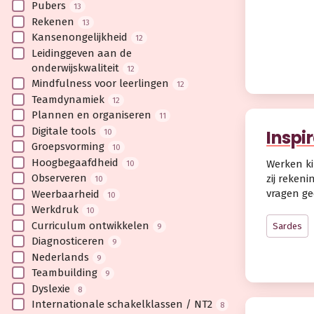
Pubers
13
Rekenen
13
Kansenongelijkheid
12
Leidinggeven aan de
onderwijskwaliteit
12
Mindfulness voor leerlingen
12
Teamdynamiek
12
Plannen en organiseren
11
Digitale tools
Inspi
10
Groepsvorming
10
Hoogbegaafdheid
Werken ki
10
Observeren
zij reken
10
vragen ge
Weerbaarheid
10
Werkdruk
10
Curriculum ontwikkelen
Sardes
9
Diagnosticeren
9
Nederlands
9
Teambuilding
9
Dyslexie
8
Internationale schakelklassen / NT2
8