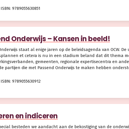
ISBN: 9789055630851
nd Onderwijs – Kansen in beeld!
nderwijs staat al enige jaren op de beleidsagenda van OCW. De u
splannen et cetera is nu in een stadium beland dat dit thema 
ingsverbanden, gemeenten, regionale expertisecentra en ander
l de partijen die met Passend Onderwijs te maken hebben onderste
ISBN: 9789055630912
leren en indiceren
pecial besteden we aandacht aan de bekostiging van de onderwijs