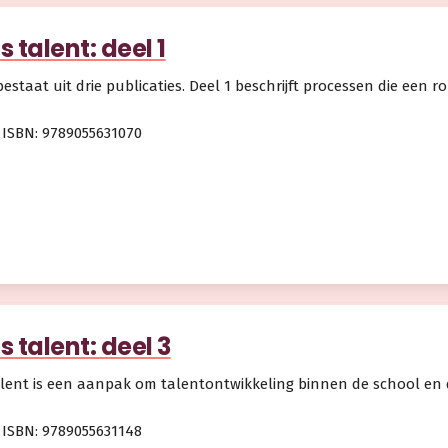
is talent: deel 1
estaat uit drie publicaties. Deel 1 beschrijft processen die een rol
ISBN: 9789055631070
is talent: deel 3
Talent is een aanpak om talentontwikkeling binnen de school en d
ISBN: 9789055631148