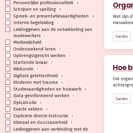
Persoonlijke professionaliteit
Organ
8
Schrijven en spelling
8
Spreek- en presentatievaardigheden
Wat zijn 
8
nieuwkom
Interne begeleiding
7
Leidinggeven aan de ontwikkeling van
medewerkers
7
Sardes
Mediawijsheid
7
Onderzoekend leren
7
Opbrengstgericht werken
7
Startende leraar
7
Hoe b
Wiskunde
7
Digitale geletterdheid
6
Om organi
Kinderen met trauma
6
achtergro
Studievaardigheden en huiswerk
6
Data-geïnformeerd werken
5
Sardes
Dyscalculie
5
Exacte vakken
5
Expliciete directe instructie
5
Klimaat en duurzaamheid
5
Leidinggeven aan verbinding met de