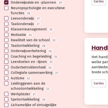
Sardes
Onderwijsvisie en -plannen
39
Neuropsychologie en executieve
functies
38
Leesonderwijs
37
Taalonderwijs
37
Klassenmanagement
35
Motivatie
34
Kwaliteit van de school
32
Taalontwikkeling
Handb
28
Onderwijsverbetering
26
Coaching en begeleiding
Het handb
25
Leerdoelen en -lijnen
welke part
25
aanbieden
Ouderbetrokkenheid
24
brede sc
Collegiale samenwerking
23
Autisme
22
Leidinggeven aan de
Sardes
schoolontwikkeling
22
Werkplezier
21
Spelontwikkeling
20
Lichamelijke of zintuigelijke