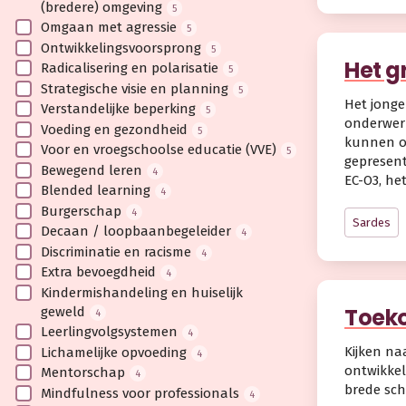
(bredere) omgeving
5
Omgaan met agressie
5
Ontwikkelingsvoorsprong
5
Het g
Radicalisering en polarisatie
5
Strategische visie en planning
5
Het jonge
Verstandelijke beperking
5
onderwerp
Voeding en gezondheid
5
kunnen or
Voor en vroegschoolse educatie (VVE)
5
gepresent
Bewegend leren
4
EC-O3, he
Blended learning
4
Burgerschap
4
Sardes
Decaan / loopbaanbegeleider
4
Discriminatie en racisme
4
Extra bevoegdheid
4
Kindermishandeling en huiselijk
Toeko
geweld
4
Leerlingvolgsystemen
4
Kijken na
Lichamelijke opvoeding
4
ontwikkel
Mentorschap
4
brede sch
Mindfulness voor professionals
4