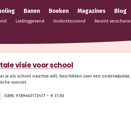
holing
Banen
Boeken
Magazines
Blog
end
Leidinggevend
Ondersteunend
Recent verschene
itale visie voor school
r je als school naartoe wilt, beschikken over een onderwijsvisie, 
ische voorzet.
ISBN: 9789463172417
€ 37.50