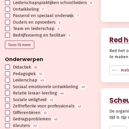
Leiderschaps­praktijken schoolleiders
8
Ontwikkeling
7
Passend en speciaal onderwijs
7
Ouders en opvoeders
6
Team en leiderschap
6
Bedrijfsvoering en facilitair
5
Red h
Toon 10 meer
Red het o
te maken 
Onderwerpen
Didactiek
82
Walb
Pedagogiek
76
Leiderschap
49
Sociaal emotionele ontwikkeling
49
Relatie leraar-leerling
46
Scheu
Sociale veiligheid
43
Zelfreflectie voor professionals
42
De organi
Differentiëren
41
tijd is r
Gedragsproblemen
40
Kleuters
39