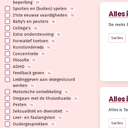
beperking
19
Sporten en (buiten) spelen
19
Alles 
21ste eeuwse vaardigheden
18
Baby's en peuters
18
De reeks b
Collega’s
18
Extra ondersteuning
16
Sardes
Formatief toetsen
16
Kunstonderwijs
16
Concentratie
15
Filosofie
15
ADHD
14
Feedback geven
14
Leidinggeven aan visiegestuurd
werken
14
Motorische ontwikkeling
14
Alles 
Omgaan met de thuissituatie
14
Pesten
14
Alles is 
Seksualiteit en diversiteit
14
Leer- en faalangsten
13
Sardes
Oudergesprekken
13