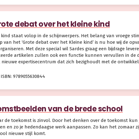
rote debat over het kleine kind
 kind staat volop in de schijnwerpers. Het belang van vroege sti
 van het ‘Grote debat over het Kleine kind’ is nu hoe wij de op
ganiseren. Met deze special wil Sardes graag een bijdrage levere
eerde artikelen zullen ook een functie kunnen vervullen in de d
t nieuwe expertisecentrum dat zich bezighoudt met de ontwikkel
ISBN: 9789055630844
mstbeelden van de brede school
ar de toekomst is zinvol. Door het denken over de toekomst kun j
en en zo je hedendaagse werk aanpassen. Zo kan het zomaar zij
ool nieuwe stijl komt.