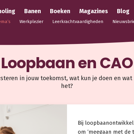
holing
Banen
Boeken
Magazines
Blog
ema’s
Werkplezier
Leerkrachtvaardigheden
Nieuwsbri
Loopbaan en CAO
steren in jouw toekomst, wat kun je doen en wat
het?
Bij loopbaanontwikkeli
om ‘meegaan met de ti