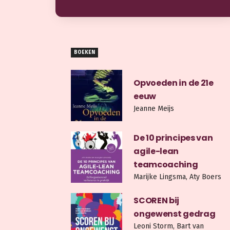
BOEKEN
Opvoeden in de 21e
eeuw
Jeanne Meijs
De 10 principes van
agile-lean
teamcoaching
Marijke Lingsma, Aty Boers
SCOREN bij
ongewenst gedrag
Leoni Storm, Bart van