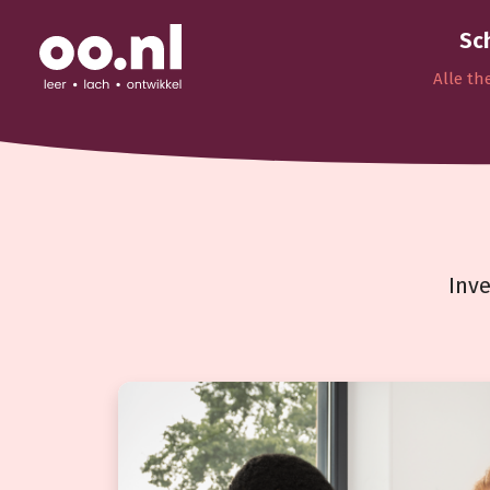
Sc
Alle th
Inve