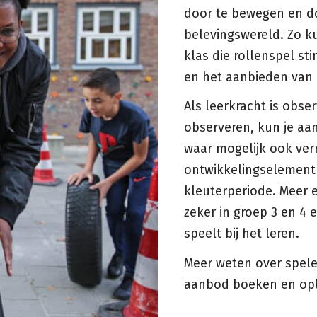
door te bewegen en doo
belevingswereld. Zo k
klas die rollenspel st
en het aanbieden van 
Als leerkracht is obser
observeren, kun je aan
waar mogelijk ook verr
ontwikkelingselement 
kleuterperiode. Meer 
zeker in groep 3 en 4
speelt bij het leren.
Meer weten over spele
aanbod boeken en opl