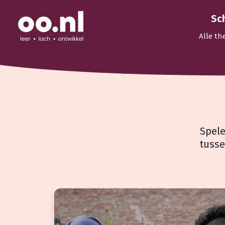
Sc
Alle th
Spele
tusse