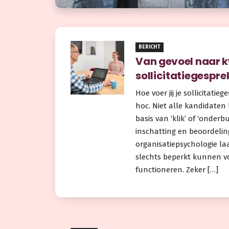
BERICHT
Van gevoel naar 
sollicitatiegespre
Hoe voer jij je sollicitati
hoc. Niet alle kandidaten
basis van ‘klik’ of ‘onderb
inschatting en beoordelin
organisatiepsychologie la
slechts beperkt kunnen v
functioneren. Zeker […]