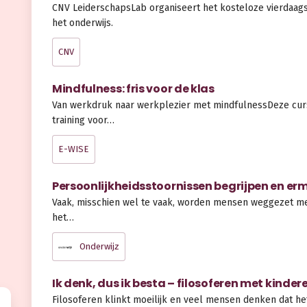
CNV LeiderschapsLab organiseert het kosteloze vierdaagse
het onderwijs.
CNV
Mindfulness: fris voor de klas
Van werkdruk naar werkplezier met mindfulnessDeze curs
training voor…
E-WISE
Persoonlijkheidsstoornissen begrijpen en 
Vaak, misschien wel te vaak, worden mensen weggezet me
het…
Onderwijz
Ik denk, dus ik besta – filosoferen met kinder
Filosoferen klinkt moeilijk en veel mensen denken dat het