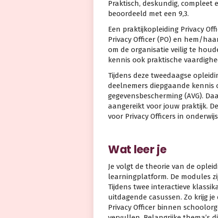
Praktisch, deskundig, compleet 
beoordeeld met een 9,3.
Een praktijkopleiding Privacy Of
Privacy Officer (PO) en hem/haa
om de organisatie veilig te houd
kennis ook praktische vaardighe
Tijdens deze tweedaagse opleidi
deelnemers diepgaande kennis 
gegevensbescherming (AVG). Daar
aangereikt voor jouw praktijk. De
voor Privacy Officers in onderwij
Wat leer je
Je volgt de theorie van de opleidi
learningplatform. De modules zij
Tijdens twee interactieve klassik
uitdagende casussen. Zo krijg je
Privacy Officer binnen schoolorg
vervullen. Belangrijke thema’s d