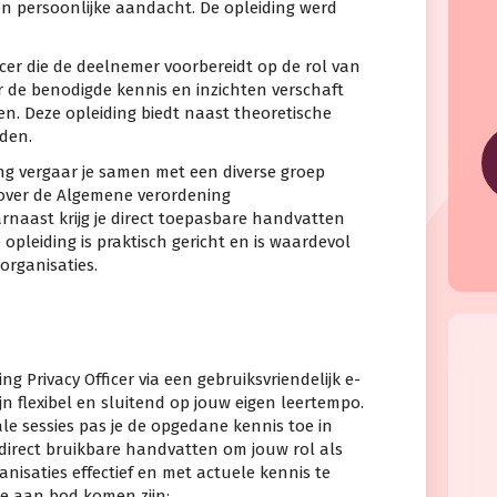
en persoonlijke aandacht. De opleiding werd
ficer die de deelnemer voorbereidt op de rol van
r de benodigde kennis en inzichten verschaft
en. Deze opleiding biedt naast theoretische
den.
ng vergaar je samen met een diverse groep
over de Algemene verordening
naast krijg je direct toepasbare handvatten
 opleiding is praktisch gericht en is waardevol
sorganisaties.
ng Privacy Officer via een gebruiksvriendelijk e-
n flexibel en sluitend op jouw eigen leertempo.
ale sessies pas je de opgedane kennis toe in
 direct bruikbare handvatten om jouw rol als
anisaties effectief en met actuele kennis te
ie aan bod komen zijn: