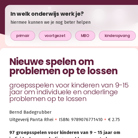
In welk onderwijs werk je?
hiermee kunnen we je nog beter helpen
primair
voortgezet
MBO
kinderopvang
Nieuwe spelen om
problemen op te lossen
groepsspelen voor kinderen van 9-15
jaar om individuele en onderlinge
problemen op te lossen
Bernd Badegrubber
Uitgeverij Panta Rhei
ISBN: 9789076771410
€ 2.75
97 groepsspelen voor kinderen van 9 – 15 jaar om