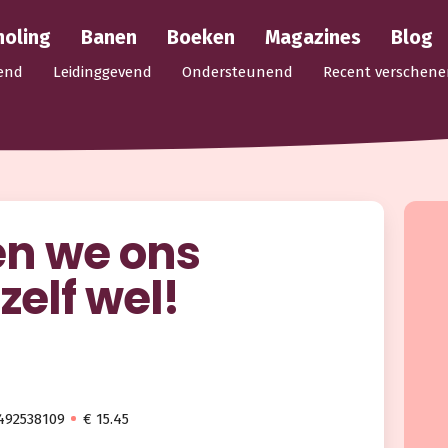
holing
Banen
Boeken
Magazines
Blog
end
Leidinggevend
Ondersteunend
Recent verschene
n we ons
zelf wel!
492538109
€ 15.45