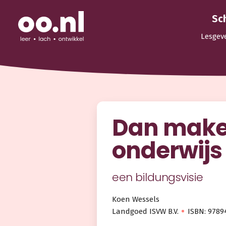
Sc
Lesgev
Dan make
onderwijs 
een bildungsvisie
Koen Wessels
Landgoed ISVW B.V.
ISBN: 9789