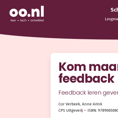
Sc
Lesgev
Kom maar
feedback
Feedback leren geven
Cor Verbeek, Anne Arink
CPS Uitgeverij
ISBN: 978906508