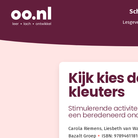
Sc
Lesgev
Kijk kies 
kleuters
Stimulerende activit
een beredeneerd on
Carola Riemens, Liesbeth van W
Bazalt Groep
ISBN: 978946118