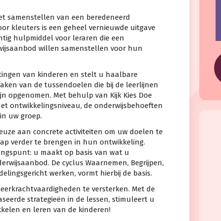
 het samenstellen van een beredeneerd
oor kleuters is een geheel vernieuwde uitgave
chtig hulpmiddel voor leraren die een
wijsaanbod willen samenstellen voor hun
tingen van kinderen en stelt u haalbare
aken van de tussendoelen die bij de leerlijnen
zijn opgenomen. Met behulp van Kijk Kies Doe
het ontwikkelingsniveau, de onderwijsbehoeften
in uw groep.
keuze aan concrete activiteiten om uw doelen te
tap verder te brengen in hun ontwikkeling.
gangspunt: u maakt op basis van wat u
erwijsaanbod. De cyclus Waarnemen, Begrijpen,
lingsgericht werken, vormt hierbij de basis.
 leerkrachtvaardigheden te versterken. Met de
seerde strategieën in de lessen, stimuleert u
kelen en leren van de kinderen!