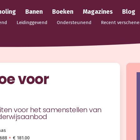
holing
Banen
Boeken
Magazines
Blog
end
Leidinggevend
Ondersteunend
Recent verschene
doe voor
eiten voor het samenstellen van
derwijsaanbod
aas
1688
€ 181.00