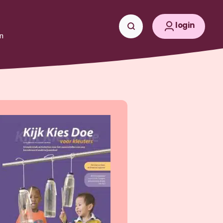
login
n