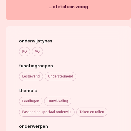
... of stel een vraag
onderwijstypes
PO
VO
functiegroepen
Lesgevend
Ondersteunend
thema’s
Leerlingen
Ontwikkeling
Passend en speciaal onderwijs
Taken en rollen
onderwerpen