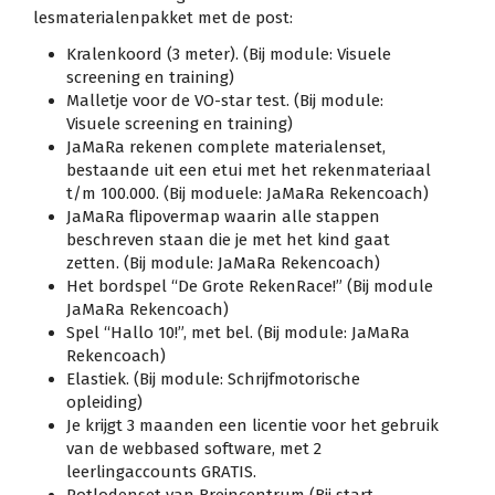
lesmaterialenpakket met de post:
Kralenkoord (3 meter). (Bij module: Visuele
screening en training)
Malletje voor de VO-star test. (Bij module:
Visuele screening en training)
JaMaRa rekenen complete materialenset,
bestaande uit een etui met het rekenmateriaal
t/m 100.000. (Bij moduele: JaMaRa Rekencoach)
JaMaRa flipovermap waarin alle stappen
beschreven staan die je met het kind gaat
zetten. (Bij module: JaMaRa Rekencoach)
Het bordspel “De Grote RekenRace!” (Bij module
JaMaRa Rekencoach)
Spel “Hallo 10!”, met bel. (Bij module: JaMaRa
Rekencoach)
Elastiek. (Bij module: Schrijfmotorische
opleiding)
Je krijgt 3 maanden een licentie voor het gebruik
van de webbased software, met 2
leerlingaccounts GRATIS.
Potlodenset van Breincentrum (Bij start