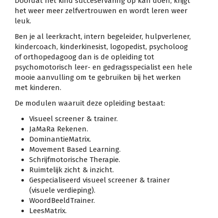
Doordat het kind succeservaring op kan doen, krijgt
het weer meer zelfvertrouwen en wordt leren weer
leuk.
Ben je al leerkracht, intern begeleider, hulpverlener,
kindercoach, kinderkinesist, logopedist, psycholoog
of orthopedagoog dan is de opleiding tot
psychomotorisch leer- en gedragsspecialist een hele
mooie aanvulling om te gebruiken bij het werken
met kinderen.
De modulen waaruit deze opleiding bestaat:
Visueel screener & trainer.
JaMaRa Rekenen.
DominantieMatrix.
Movement Based Learning.
Schrijfmotorische Therapie.
Ruimtelijk zicht & inzicht.
Gespecialiseerd visueel screener & trainer
(visuele verdieping).
WoordBeeldTrainer.
LeesMatrix.