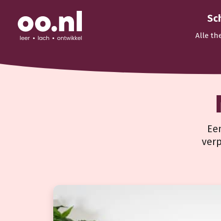
Sc
Alle th
Ee
verp