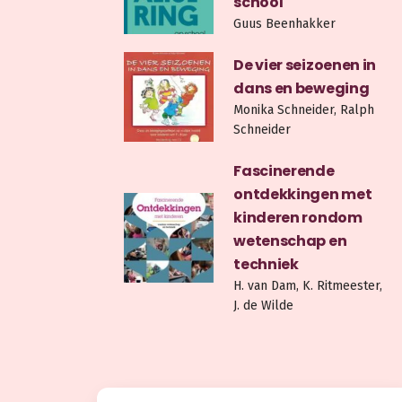
school
Guus Beenhakker
De vier seizoenen in
dans en beweging
Monika Schneider, Ralph
Schneider
Fascinerende
ontdekkingen met
kinderen rondom
wetenschap en
techniek
H. van Dam, K. Ritmeester,
J. de Wilde