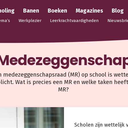
holing
Banen
Boeken
Magazines
Blog
ema’s
Werkplezier
Leerkrachtvaardigheden
Nieuwsbri
Medezeggenscha
n medezeggenschapsraad (MR) op school is wettel
licht. Wat is precies een MR en welke taken heef
MR?
Scholen zijn wettelij