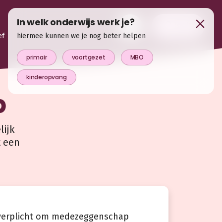
In welk onderwijs werk je?
login
ef
hiermee kunnen we je nog beter helpen
primair
voortgezet
MBO
kinderopvang
p
ijk
t een
k verplicht om medezeggenschap