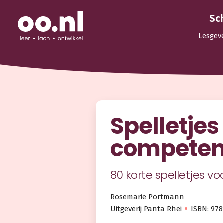
Sc
Lesgev
Spelletjes
competen
80 korte spelletjes vo
Rosemarie Portmann
Uitgeverij Panta Rhei
ISBN: 97