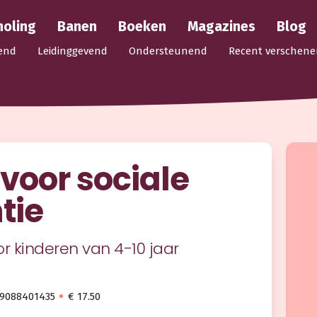
holing
Banen
Boeken
Magazines
Blog
end
Leidinggevend
Ondersteunend
Recent verschene
 voor sociale
tie
or kinderen van 4-10 jaar
89088401435
€ 17.50