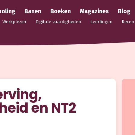
holing
Banen
Boeken
Magazines
Blog
Werkplezier
Digitale vaardigheden
Leerlingen
Recen
rving,
heid en NT2