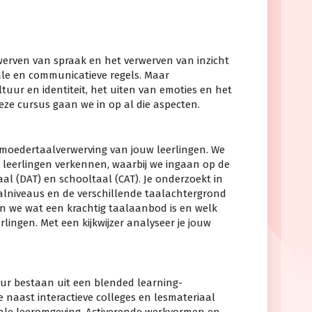
werven van spraak en het verwerven van inzicht
le en communicatieve regels. Maar
tuur en identiteit, het uiten van emoties en het
eze cursus gaan we in op al die aspecten.
e moedertaalverwerving van jouw leerlingen. We
 leerlingen verkennen, waarbij we ingaan op de
aal (DAT) en schooltaal (CAT). Je onderzoekt in
taalniveaus en de verschillende taalachtergrond
ken we wat een krachtig taalaanbod is en welk
rlingen. Met een kijkwijzer analyseer je jouw
uur bestaan uit een blended learning-
naast interactieve colleges en lesmateriaal
ale leeromgeving. Activerende werkvormen en