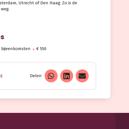
terdam, Utrecht of Den Haag. Zo is de
 weg.
es
 bijeenkomsten
€ 550
ht
Delen