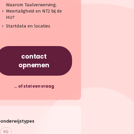
Waarom Taalverwerving,
Meertaligheid en NT2 bij de
HU?
Startdata en locaties
contact
opnemen
... of stel een vraag
onderwijstypes
PO