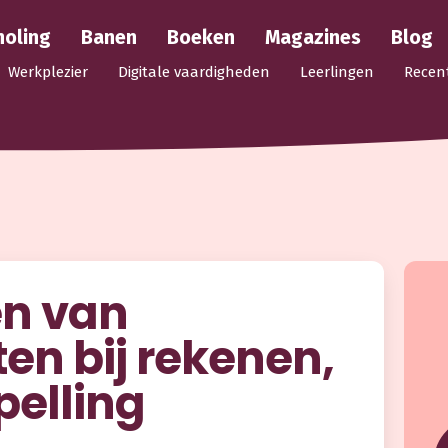
holing
Banen
Boeken
Magazines
Blog
Werkplezier
Digitale vaardigheden
Leerlingen
Recen
en van
en bij rekenen,
pelling