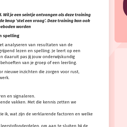
 Wil je een seintje ontvangen als deze training
de knop ‘stel een vraag’. Deze training kan ook
ngeboden worden
n spelling
het analyseren van resultaten van de
ijpend lezen en spelling. Je leert op een
n daaruit pas jij jouw onderwijskundig
ehoeften van je groep of een leerling.
or nieuwe inzichten die zorgen voor rust,
werk.
ren en signaleren.
llende vakken. Met die kennis zetten we
ie ik, wat zijn de verklarende factoren en welke
e leerstofonderdelen, om aan te sluiten bij de