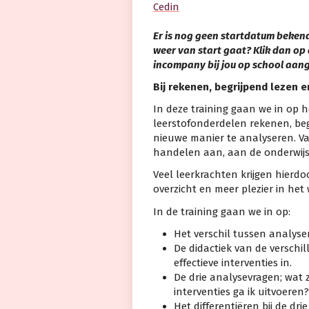
Cedin
Er is nog geen startdatum bekend.
weer van start gaat? Klik dan op 
incompany bij jou op school aa
Bij rekenen, begrijpend lezen e
In deze training gaan we in op 
leerstofonderdelen rekenen, begr
nieuwe manier te analyseren. Va
handelen aan, aan de onderwijsb
Veel leerkrachten krijgen hierdo
overzicht en meer plezier in het 
In de training gaan we in op:
Het verschil tussen analyse
De didactiek van de verschi
effectieve interventies in.
De drie analysevragen; wat z
interventies ga ik uitvoeren?
Het differentiëren bij de dri