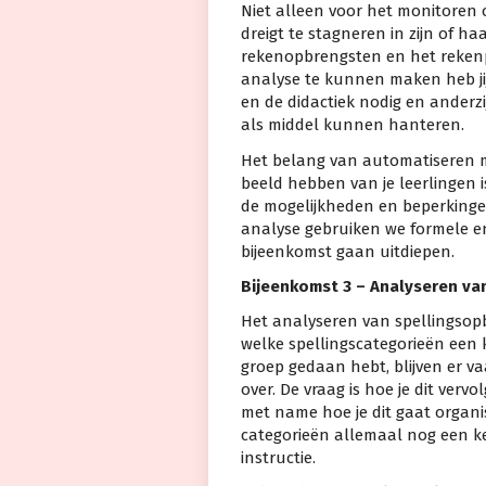
Niet alleen voor het monitoren o
dreigt te stagneren in zijn of h
rekenopbrengsten en het reken
analyse te kunnen maken heb jij 
en de didactiek nodig en anderz
als middel kunnen hanteren.
Het belang van automatiseren mo
beeld hebben van je leerlingen 
de mogelijkheden en beperkingen
analyse gebruiken we formele en
bijeenkomst gaan uitdiepen.
Bijeenkomst 3 – Analyseren va
Het analyseren van spellingsop
welke spellingscategorieën een k
groep gedaan hebt, blijven er v
over. De vraag is hoe je dit ver
met name hoe je dit gaat organis
categorieën allemaal nog een k
instructie.