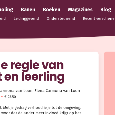
holing
Banen
Boeken
Magazines
Blog
end
Leidinggevend
Ondersteunend
Recent verschene
de regie van
 en leerling
a Carmona van Loon, Elena Carmona van Loon
€ 23.50
l. Met je gedrag verhoud je je tot de omgeving.
 ervoor dat de ander meer invloed krijgt op het