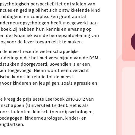
sychologisch perspectief. Het ontrafelen van
ties en gedrag bij het zich ontwikkelende kind
s uitdagend en complex. Een groot aantal
inderneuropsychologen heeft meegewerkt aan
boek. Zij hebben hun kennis en ervaring op
t en de dynamiek van de beroepsuitoefening van
og voor de lezer toegankelijk te maken.
jn de meest recente wetenschappelijke
anderingen die het met verschijnen van de DSM-
fdstukken doorgevoerd. Bovendien is er een
en toegevoegd. Hierin wordt een overzicht
che kennis in relatie tot de meest
voor kinderen en jeugdigen, zoals agressie en
e kreeg de prijs Beste Leerboek 2010-2012 van
schappen (Universiteit Leiden). Het is als
oor studenten, klinisch (neuro)psychologen,
opedagogen, kinderneurologen, kinder- en
jeugdartsen.