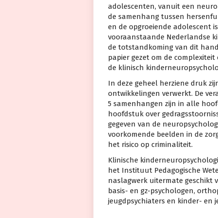
adolescenten, vanuit een neurop
de samenhang tussen hersenfunc
en de opgroeiende adolescent i
vooraanstaande Nederlandse k
de totstandkoming van dit hand
papier gezet om de complexitei
de klinisch kinderneuropsycholo
In deze geheel herziene druk zi
ontwikkelingen verwerkt. De ver
5 samenhangen zijn in alle hoo
hoofdstuk over gedragsstoorniss
gegeven van de neuropsychologis
voorkomende beelden in de zorg 
het risico op criminaliteit.
Klinische kinderneuropsychologi
het Instituut Pedagogische Weten
naslagwerk uitermate geschikt v
basis- en gz-psychologen, orth
jeugdpsychiaters en kinder- en 