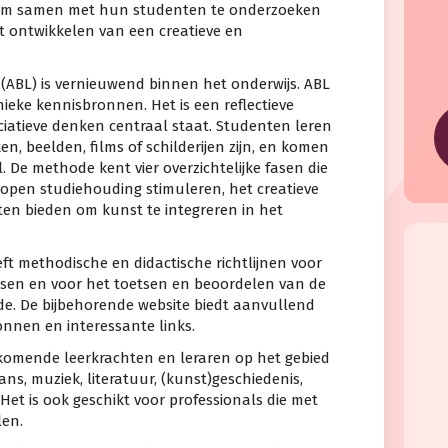
e om samen met hun studenten te onderzoeken
t ontwikkelen van een creatieve en
(ABL) is vernieuwend binnen het onderwijs. ABL
eke kennisbronnen. Het is een reflectieve
ociatieve denken centraal staat. Studenten leren
n, beelden, films of schilderijen zijn, en komen
. De methode kent vier overzichtelijke fasen die
 open studiehouding stimuleren, het creatieve
n bieden om kunst te integreren in het
ft methodische en didactische richtlijnen voor
sen en voor het toetsen en beoordelen van de
. De bijbehorende website biedt aanvullend
onnen en interessante links.
nkomende leerkrachten en leraren op het gebied
ns, muziek, literatuur, (kunst)geschiedenis,
Het is ook geschikt voor professionals die met
len.