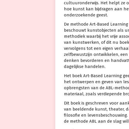
cultuuronderwijs. Het helpt z
hoe kunst kan bijdragen aan he
onderzoekende geest.
De methode Art-Based Learning 
beschouwt kunstobjecten als uni
methodiek waarbij het vrije ass
van kunstwerken, of dit nu boeke
vervolgens tot een eigen verhaal
zelfbewustzijn ontwikkelen, een
denken bevorderen en handvatte
dagelijkse handelen.
Het boek Art-Based Learning gee
het ontwerpen en geven van les
opbrengsten van de ABL-methode
materiaal, zoals verdiepende br
Dit boek is geschreven voor aa
van beeldende kunst, theater, da
filosofie en levensbeschouwing. 
de methode ABL aan de slag wil