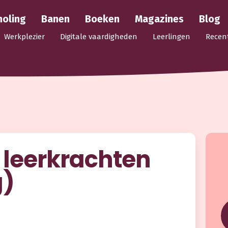
holing
Banen
Boeken
Magazines
Blog
Werkplezier
Digitale vaardigheden
Leerlingen
Recen
 leerkrachten
g)