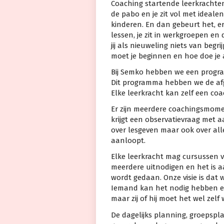
Coaching startende leerkrachten 
de pabo en je zit vol met ideale
kinderen. En dan gebeurt het, er
lessen, je zit in werkgroepen en
jij als nieuweling niets van begr
moet je beginnen en hoe doe je a
Bij Semko hebben we een progra
Dit programma hebben we de afg
Elke leerkracht kan zelf een coa
Er zijn meerdere coachingsmomen
krijgt een observatievraag met a
over lesgeven maar ook over all
aanloopt.
Elke leerkracht mag cursussen v
meerdere uitnodigen en het is a
wordt gedaan. Onze visie is dat 
Iemand kan het nodig hebben en d
maar zij of hij moet het wel zelf 
De dagelijks planning, groepspl