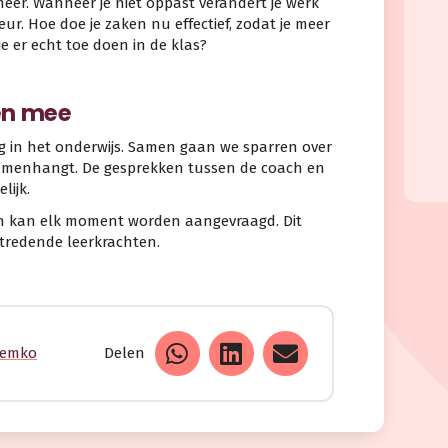
eer. Wanneer je niet oppast verandert je werk
ur. Hoe doe je zaken nu effectief, zodat je meer
ie er echt toe doen in de klas?
en mee
g in het onderwijs. Samen gaan we sparren over
samenhangt. De gesprekken tussen de coach en
lijk.
en kan elk moment worden aangevraagd. Dit
ntredende leerkrachten.
Semko
Delen