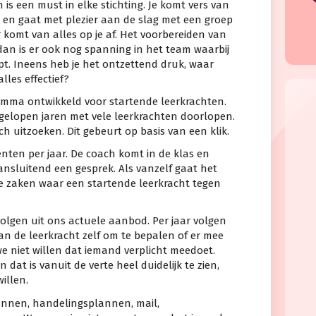
is een must in elke stichting. Je komt vers van
n en gaat met plezier aan de slag met een groep
 komt van alles op je af. Het voorbereiden van
 dan is er ook nog spanning in het team waarbij
ijpt. Ineens heb je het ontzettend druk, waar
lles effectief?
mma ontwikkeld voor startende leerkrachten.
elopen jaren met vele leerkrachten doorlopen.
ch uitzoeken. Dit gebeurt op basis van een klik.
ten per jaar. De coach komt in de klas en
ansluitend een gesprek. Als vanzelf gaat het
e zaken waar een startende leerkracht tegen
olgen uit ons actuele aanbod. Per jaar volgen
an de leerkracht zelf om te bepalen of er mee
we niet willen dat iemand verplicht meedoet.
at is vanuit de verte heel duidelijk te zien,
willen.
annen, handelingsplannen, mail,