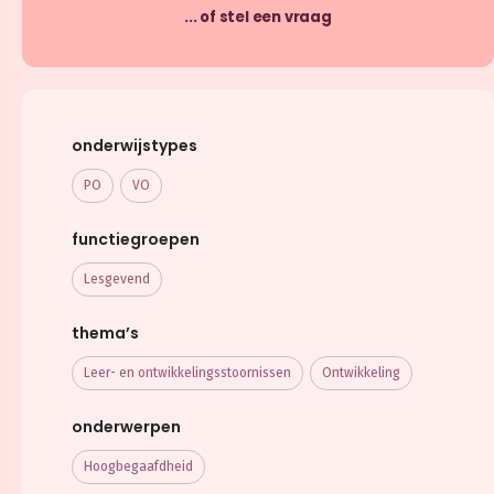
... of stel een vraag
onderwijstypes
PO
VO
functiegroepen
Lesgevend
thema’s
Leer- en ontwikkelings­stoornissen
Ontwikkeling
onderwerpen
Hoogbegaafdheid