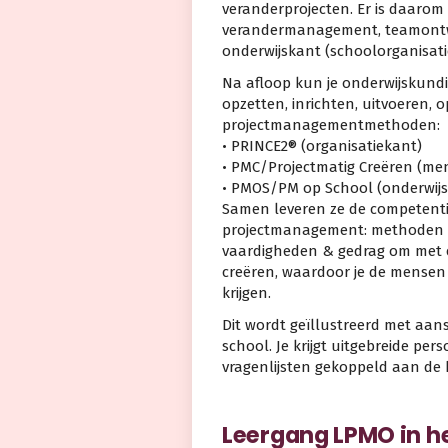
veranderprojecten. Er is daarom
verandermanagement, teamontwi
onderwijskant (schoolorganisati
Na afloop kun je onderwijskundi
opzetten, inrichten, uitvoeren, 
projectmanagementmethoden:
• PRINCE2® (organisatiekant)
• PMC/Projectmatig Creëren (me
• PMOS/PM op School (onderwij
Samen leveren ze de competenti
projectmanagement: methoden &
vaardigheden & gedrag om met e
creëren, waardoor je de mensen 
krijgen.
Dit wordt geïllustreerd met aa
school. Je krijgt uitgebreide per
vragenlijsten gekoppeld aan de 
Leergang LPMO in he