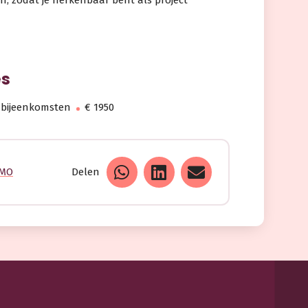
n, zodat je herkenbaar bent als project
es
 bijeenkomsten
€ 1950
PMO
Delen