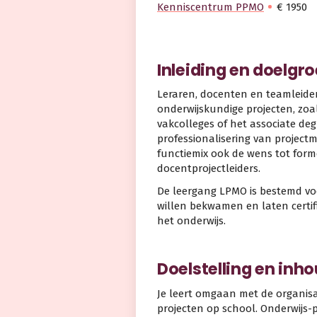
Kenniscentrum PPMO
€ 1950
Inleiding en doelgr
Leraren, docenten en teamleider
onderwijskundige projecten, zoa
vakcolleges of het associate de
professionalisering van project
functiemix ook de wens tot form
docentprojectleiders.
De leergang LPMO is bestemd voor
willen bekwamen en laten certi
het onderwijs.
Doelstelling en inh
Je leert omgaan met de organis
projecten op school. Onderwijs-p