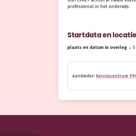
titel CPAE® achter je naam voere
professional in het onderwijs.
Startdata en locati
plaats en datum in overleg
5
Aanbieder:
Kenniscentrum P