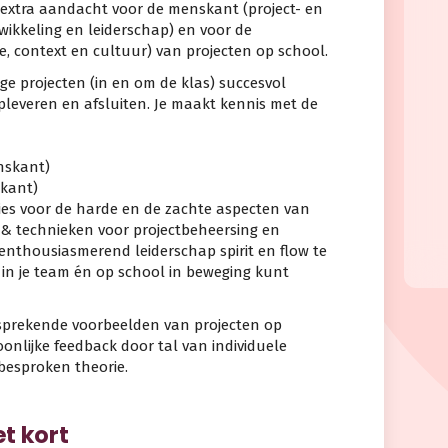
 extra aandacht voor de menskant (project- en
kkeling en leiderschap) en voor de
e, context en cultuur) van projecten op school.
ge projecten (in en om de klas) succesvol
opleveren en afsluiten. Je maakt kennis met de
nskant)
skant)
es voor de harde en de zachte aspecten van
 technieken voor projectbeheersing en
nthousiasmerend leiderschap spirit en flow te
in je team én op school in beweging kunt
nsprekende voorbeelden van projecten op
soonlijke feedback door tal van individuele
besproken theorie.
t kort