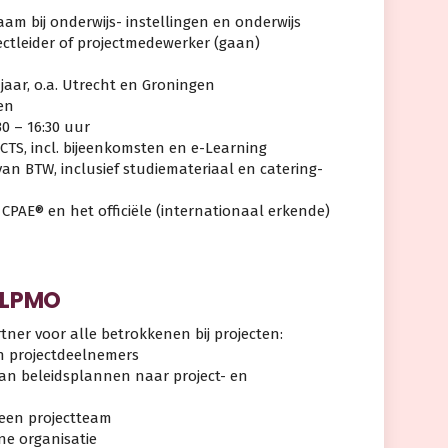
aam bij onderwijs- instellingen en onderwijs
ectleider of projectmedewerker (gaan)
ajaar, o.a. Utrecht en Groningen
en
30 – 16:30 uur
 ECTS, incl. bijeenkomsten en e-Learning
ld van BTW, inclusief studiemateriaal en catering-
 CPAE® en het officiële (internationaal erkende)
 LPMO
tner voor alle betrokkenen bij projecten:
en projectdeelnemers
g van beleidsplannen naar project- en
 een projectteam
rne organisatie