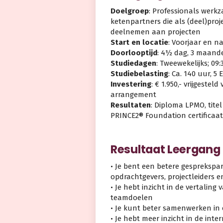
Doelgroep
: Professionals werkz
ketenpartners die als (deel)proj
deelnemen aan projecten
Start en locatie
: Voorjaar en n
Doorlooptijd
: 4½ dag, 3 maand
Studiedagen
: Tweewekelijks; 09:
Studiebelasting
: Ca. 140 uur, 5
Investering
: € 1.950,- vrijgeste
arrangement
Resultaten
: Diploma LPMO, titel
PRINCE2® Foundation certificaat
Resultaat Leergang
• Je bent een betere gesprekspar
opdrachtgevers, projectleiders 
• Je hebt inzicht in de vertalin
teamdoelen
• Je kunt beter samenwerken in
• Je hebt meer inzicht in de inte