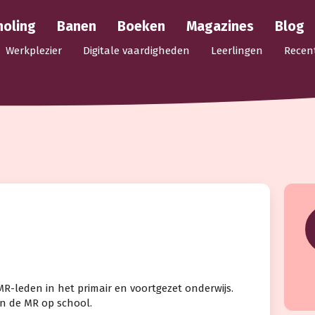
holing
Banen
Boeken
Magazines
Blog
Werkplezier
Digitale vaardigheden
Leerlingen
Recen
MR-leden in het primair en voortgezet onderwijs.
an de MR op school.