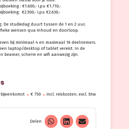
boeking : €1.600,- i.p.v. €1.710,-
boeking: €2.500,- i.p.v. €2.630,-
g. De studiedag duurt tussen de 1 en 2 uur,
cifieke wensen qua inhoud en doorloop.
even bij minimaal 4 en maximaal 16 deelnemers.
een laptop/desktop of tablet vereist. In de
n beamer, scherm en wifi aanwezig zijn.
es
 bijeenkomst
€ 750
incl. reiskosten, excl. btw
Delen