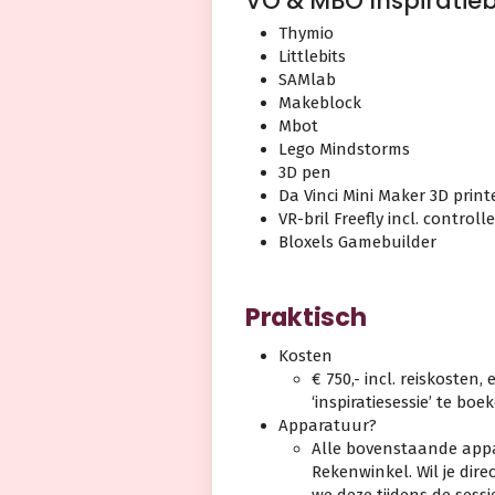
VO & MBO Inspiratie
Thymio
Littlebits
SAMlab
Makeblock
Mbot
Lego Mindstorms
3D pen
Da Vinci Mini Maker 3D print
VR-bril Freefly incl. controll
Bloxels Gamebuilder
Praktisch
Kosten
€ 750,- incl. reiskosten,
‘inspiratiesessie’ te bo
Apparatuur?
Alle bovenstaande appa
Rekenwinkel. Wil je dir
we deze tijdens de sess