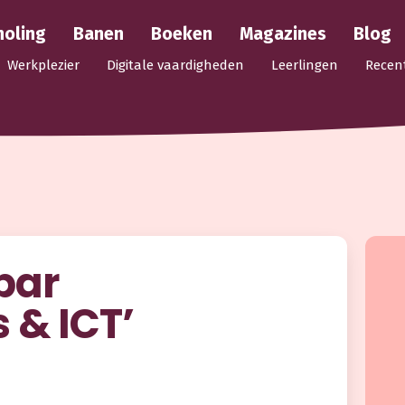
holing
Banen
Boeken
Magazines
Blog
Werkplezier
Digitale vaardigheden
Leerlingen
Recen
bar
 & ICT’