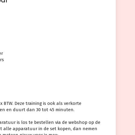
bar
er
ers
 ex BTW. Deze training is ook als verkorte
eken en duurt dan 30 tot 45 minuten.
ratuur is los te bestellen via de webshop op de
ect alle apparatuur in de set kopen, dan nemen
ie meteen nieuw voor je mee: