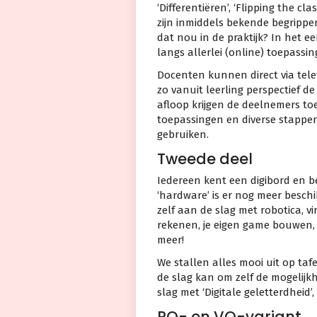
‘Differentiëren’, ‘Flipping the cla
zijn inmiddels bekende begrippen
dat nou in de praktijk? In het e
langs allerlei (online) toepassi
Docenten kunnen direct via tele
zo vanuit leerling perspectief d
afloop krijgen de deelnemers toe
toepassingen en diverse stappe
gebruiken.
Tweede deel
Iedereen kent een digibord en 
‘hardware’ is er nog meer besch
zelf aan de slag met robotica, vi
rekenen, je eigen game bouwen, 
meer!
We stallen alles mooi uit op ta
de slag kan om zelf de mogelijkh
slag met ‘Digitale geletterdheid’
PO- en VO-variant