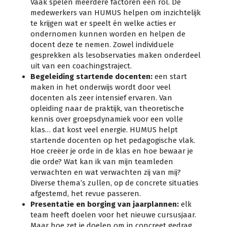
Vaak spelen meerdere factoren een rol. De
medewerkers van HUMUS helpen om inzichtelijk
te krijgen wat er speelt én welke acties er
ondernomen kunnen worden en helpen de
docent deze te nemen. Zowel individuele
gesprekken als lesobservaties maken onderdeel
uit van een coachingstraject.
Begeleiding startende docenten:
een start
maken in het onderwijs wordt door veel
docenten als zeer intensief ervaren. Van
opleiding naar de praktijk, van theoretische
kennis over groepsdynamiek voor een volle
klas… dat kost veel energie. HUMUS helpt
startende docenten op het pedagogische vlak.
Hoe creëer je orde in de klas en hoe bewaar je
die orde? Wat kan ik van mijn teamleden
verwachten en wat verwachten zij van mij?
Diverse thema’s zullen, op de concrete situaties
afgestemd, het revue passeren.
Presentatie en borging van jaarplannen:
elk
team heeft doelen voor het nieuwe cursusjaar.
Maar hoe zet je doelen om in concreet gedrag.