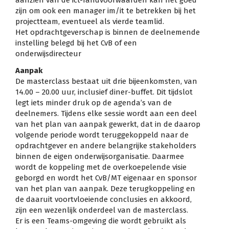
aanzien van de ict-randvoorwaarden kan het goed
zijn om ook een manager im/it te betrekken bij het
projectteam, eventueel als vierde teamlid.
Het opdrachtgeverschap is binnen de deelnemende
instelling belegd bij het CvB of een
onderwijsdirecteur
Aanpak
De masterclass bestaat uit drie bijeenkomsten, van
14.00 – 20.00 uur, inclusief diner-buffet. Dit tijdslot
legt iets minder druk op de agenda’s van de
deelnemers. Tijdens elke sessie wordt aan een deel
van het plan van aanpak gewerkt, dat in de daarop
volgende periode wordt teruggekoppeld naar de
opdrachtgever en andere belangrijke stakeholders
binnen de eigen onderwijsorganisatie. Daarmee
wordt de koppeling met de overkoepelende visie
geborgd en wordt het CvB/MT eigenaar en sponsor
van het plan van aanpak. Deze terugkoppeling en
de daaruit voortvloeiende conclusies en akkoord,
zijn een wezenlijk onderdeel van de masterclass.
Er is een Teams-omgeving die wordt gebruikt als