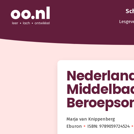
Sc
Lesgev
Nederland
Middelba
Beroepson
Marja van Knippenberg
Eburon
ISBN: 9789059724524