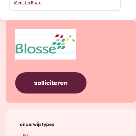
MeesterBaan
solliciteren
onderwijstypes
PO