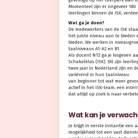
gevestigd op het Leerpark aan d
Momenteel zijn er ongeveer 180
leerlingen binnen de ISK, verdee
Wat ga je doen?
De medewerkers van de ISK staa
het juiste niveau aan te bieden
bieden. We werken in niveaugroep
taalniveaus A1-A2 en B1.
Als docent NT2 ga je lesgeven a
Schakelklas (ISK). Dit zijn leerli
twee jaar in Nederland zijn en d
variërend in hun taalniveau
van beginner tot wat meer gevor
actief in het ISK-team, een int
dat altijd op zoek is naar verbet
Wat kan je verwach
Je krijgt in eerste instantie een
mogelijkheid tot een vast dienst