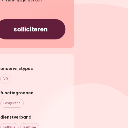
Waar ga je werken
solliciteren
onderwijstypes
VO
functiegroepen
Lesgevend
dienstverband
Fulltime
Parttime