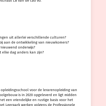
ieschaal LB van de cao vo.
j
ingen uit allerlei verschillende culturen?
 bij aan de ontwikkeling van nieuwkomers?
ernieuwend onderwijs?
t elke dag anders kan zijn?
 opleidingsschool voor de lerarenopleiding van
olgebouw is in 2020 opgeleverd en ligt midden
het een vriendelijke en rustige basis voor het
het Leerpark werken volgens de Professionele