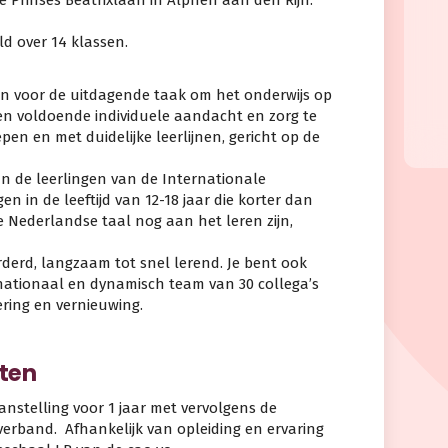
e Prinses Beatrixlaan in Alphen aan den Rijn.
ld over 14 klassen.
n voor de uitdagende taak om het onderwijs op
 en voldoende individuele aandacht en zorg te
en en met duidelijke leerlijnen, gericht op de
an de leerlingen van de Internationale
ngen in de leeftijd van 12-18 jaar die korter dan
e Nederlandse taal nog aan het leren zijn,
derd, langzaam tot snel lerend. Je bent ook
ernationaal en dynamisch team van 30 collega’s
ering en vernieuwing.
ten
 aanstelling voor 1 jaar met vervolgens de
verband. Afhankelijk van opleiding en ervaring