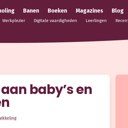
holing
Banen
Boeken
Magazines
Blog
Werkplezier
Digitale vaardigheden
Leerlingen
Recen
 aan baby’s en
en
wikkeling