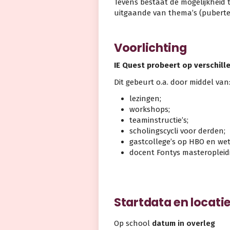
Tevens bestaat de mogelijkheid 
uitgaande van thema’s (pubertei
Voorlichting
IE Quest probeert op verschill
Dit gebeurt o.a. door middel van
lezingen;
workshops;
teaminstructie’s;
scholingscycli voor derden;
gastcollege’s op HBO en wet
docent Fontys masteropleidi
Startdata en locati
Op school
datum in overleg