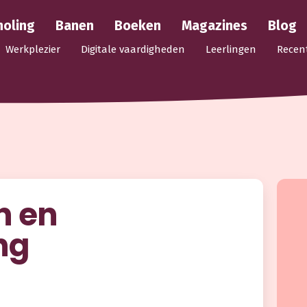
holing
Banen
Boeken
Magazines
Blog
Werkplezier
Digitale vaardigheden
Leerlingen
Recen
n en
ng