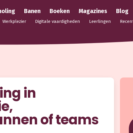
holing
Banen
Boeken
Magazines
Blog
Werkplezier
Digitale vaardigheden
Leerlingen
Recen
ing in
e,
annen of teams