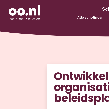
Sc
Alle scholingen
Ontwikkel
organisati
beleidspl