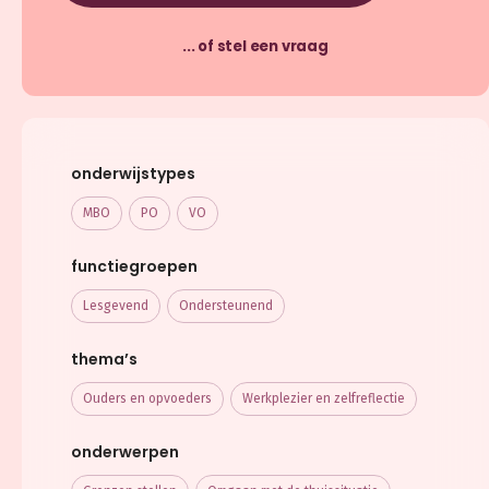
... of stel een vraag
onderwijstypes
MBO
PO
VO
functiegroepen
Lesgevend
Ondersteunend
thema’s
Ouders en opvoeders
Werkplezier en zelfreflectie
onderwerpen