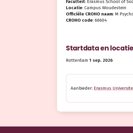
Faculteit
: Erasmus School of So
Locatie
: Campus Woudestein
Officiële CROHO naam
: M Psych
CROHO code
: 66604
Startdata en locati
Rotterdam
1 sep. 2026
Aanbieder:
Erasmus Universite