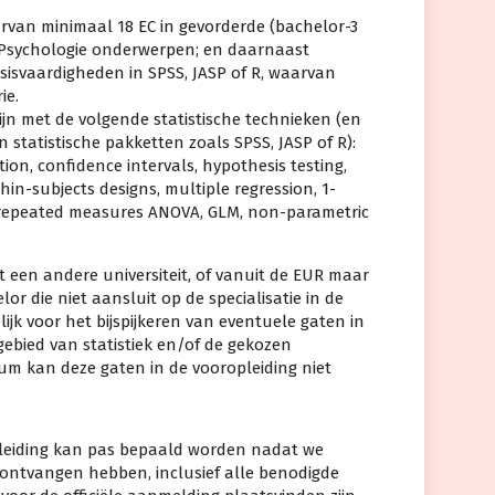
rvan minimaal 18 EC in gevorderde (bachelor-3
e Psychologie onderwerpen; en daarnaast
asisvaardigheden in SPSS, JASP of R, waarvan
ie.
ijn met de volgende statistische technieken (en
statistische pakketten zoals SPSS, JASP of R):
lation, confidence intervals, hypothesis testing,
in-subjects designs, multiple regression, 1-
 repeated measures ANOVA, GLM, non-parametric
it een andere universiteit, of vanuit de EUR maar
lor die niet aansluit op de specialisatie in de
lijk voor het bijspijkeren van eventuele gaten in
ebied van statistiek en/of de gekozen
lum kan deze gaten in de vooropleiding niet
opleiding kan pas bepaald worden nadat we
 ontvangen hebben, inclusief alle benodigde