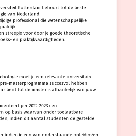
iversiteit Rotterdam behoort tot de beste
gie van Nederland.
lzijdige professional die wetenschappelijke
raktijk.
en streepje voor door je goede theoretische
oeks- en praktijkvaardigheden.
chologie moet je een relevante universitaire
of pre-masterprogramma succesvol hebben
baar bent tot de master is afhankelijk van jouw
menteert per 2022-2023 een
ern op basis waarvan onder toelaatbare
nden, indien dit aantal studenten de gestelde
er indien je een van onderstaande opleidingen