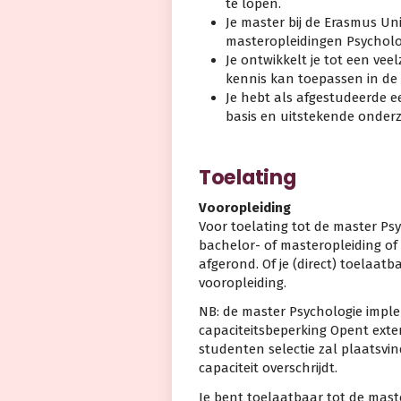
te lopen.
Je master bij de Erasmus Un
masteropleidingen Psycholo
Je ontwikkelt je tot een vee
kennis kan toepassen in de p
Je hebt als afgestudeerde e
basis en uitstekende onderz
Toelating
Vooropleiding
Voor toelating tot de master Psy
bachelor- of masteropleiding 
afgerond. Of je (direct) toelaat
vooropleiding.
NB: de master Psychologie imple
capaciteitsbeperking Opent ext
studenten selectie zal plaatsvi
capaciteit overschrijdt.
Je bent toelaatbaar tot de mast