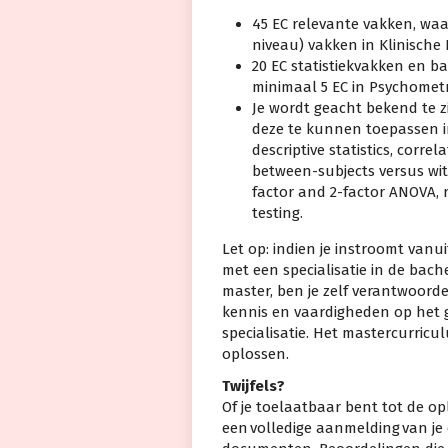
45 EC relevante vakken, waa
niveau) vakken in Klinisch
20 EC statistiekvakken en b
minimaal 5 EC in Psychometr
Je wordt geacht bekend te z
deze te kunnen toepassen in 
descriptive statistics, corre
between-subjects versus with
factor and 2-factor ANOVA,
testing.
Let op: indien je instroomt vanu
met een specialisatie in de bache
master, ben je zelf verantwoorde
kennis en vaardigheden op het g
specialisatie. Het mastercurricu
oplossen.
Twijfels?
Of je toelaatbaar bent tot de 
een volledige aanmelding van je