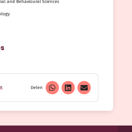
cial and Behavioural Sciences
ology
es
it
Delen