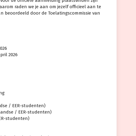
oor de officiële aanmelding plaatsvinden zijn
aarom raden we je aan om jezelf officieel aan te
n beoordeeld door de Toelatingscommissie van
2026
april 2026
ing
andse / EER-studenten)
erlandse / EER-studenten)
-EER-studenten)