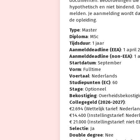
documenten. Beoordelingen die v
hypothetisch en niet bindend. D
melden. Je aanmelding wordt da
de opleiding.
Type
: Master
Diploma
: MSc
Tijdsduur
: 1 jaar
Aanmelddeadline (EEA)
: 1 april 
Aanmelddeadline (non-EEA)
: 1 
Startdatum
: September
Vorm
: Fulltime
Voertaal
: Nederlands
Studiepunten (EC)
: 60
Stage
: Optioneel
Bekostiging
: Overheidsbekostig
Collegegeld (2026-2027)
:
€2.694 (Wettelijk tarief: Nederl
€14.400 (Instellingstarief: Ned
€ 21.000 (Instellingstarief: niet
Selectie
: Ja
Double degree
: Nee