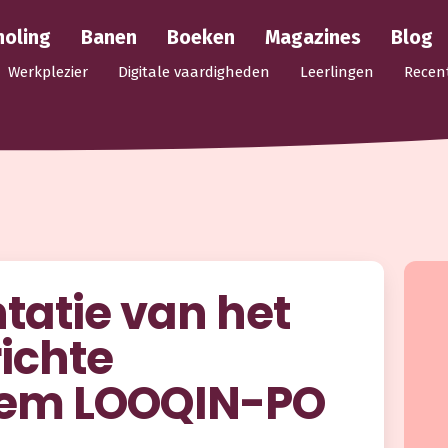
holing
Banen
Boeken
Magazines
Blog
Werkplezier
Digitale vaardigheden
Leerlingen
Recen
atie van het
ichte
eem LOOQIN-PO