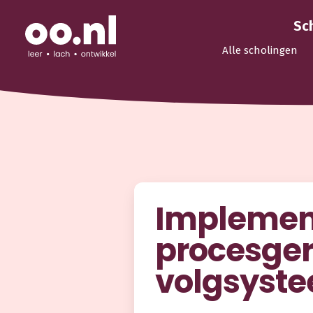
Sc
Alle scholingen
Implement
procesger
volgsyst