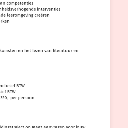
van competenties
enheidsverhogende interventies
nde leeromgeving creëren
terken
nkomsten en het lezen van literatuur en
inclusief BTW
usief BTW
€350,- per persoon
eidingstraject op maat aanvragen voor jouw