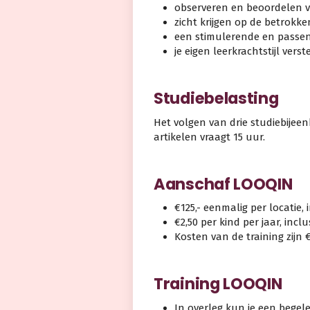
observeren en beoordelen 
zicht krijgen op de betrokk
een stimulerende en passe
je eigen leerkrachtstijl vers
Studiebelasting
Het volgen van drie studiebijee
artikelen vraagt 15 uur.
Aanschaf LOOQIN
€125,- eenmalig per locatie, 
€2,50 per kind per jaar, incl
Kosten van de training zijn 
Training LOOQIN
In overleg kun je een begel