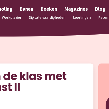
holing
Banen
Boeken
Magazines
Blog
Werkplezier
Digitale vaardigheden
Leerlingen
Recen
n de klas met
t II