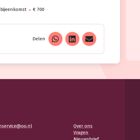
 bijeenkomst
€ 700
Delen
nservice@oo.nl
Over ons
Vragen
Nieuwsbrief