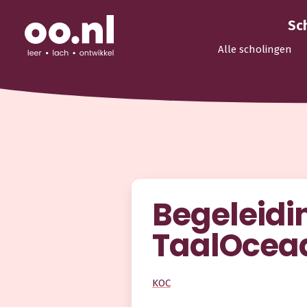
Sc
Alle scholingen
Begeleidin
TaalOcea
KOC