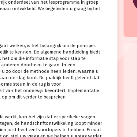
grijk onderdeel van het lesprogramma in groep
ceaan ontwikkeld. We begeleiden u graag bij het
at werken, is het belangrijk om de principes
lijk te kennen. De algemene handleiding biedt
s het om die informatie stap voor stap te
 anderen doorheen te gaan. In een
 u zo door de methode heen leiden, waarna u
aan de slag kunt. De praktijk heeft geleerd dat
orme steun in de rug is voor
it van het onderwijs bevordert. Implementatie
 op om dit verder te bespreken.
e werkt, kan het zijn dat er specifieke vragen
tegen, de handschriftontwikkeling loopt minder
hien juist heel veel voorlopers te hebben. En wat
 op, stel uw vraag en we helpen u graag verder.