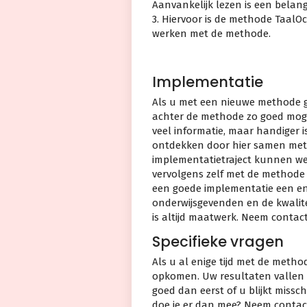
Aanvankelijk lezen is een belan
3. Hiervoor is de methode TaalO
werken met de methode.
Implementatie
Als u met een nieuwe methode ga
achter de methode zo goed moge
veel informatie, maar handiger i
ontdekken door hier samen met
implementatietraject kunnen we
vervolgens zelf met de methode 
een goede implementatie een en
onderwijsgevenden en de kwalite
is altijd maatwerk. Neem contact
Specifieke vragen
Als u al enige tijd met de method
opkomen. Uw resultaten vallen 
goed dan eerst of u blijkt missc
doe je er dan mee? Neem contact