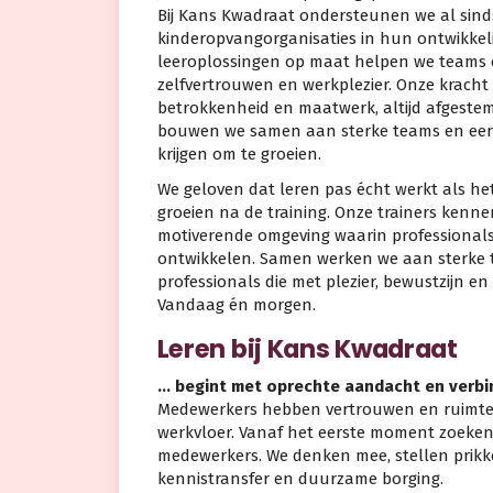
Bij Kans Kwadraat ondersteunen we al sind
kinderopvangorganisaties in hun ontwikkelin
leeroplossingen op maat helpen we teams 
zelfvertrouwen en werkplezier. Onze kracht 
betrokkenheid en maatwerk, altijd afgestem
bouwen we samen aan sterke teams en een p
krijgen om te groeien.
We geloven dat leren pas écht werkt als het 
groeien na de training. Onze trainers kenne
motiverende omgeving waarin professional
ontwikkelen. Samen werken we aan sterke t
professionals die met plezier, bewustzijn en
Vandaag én morgen.
Leren bij Kans Kwadraat
… begint met oprechte aandacht en verbi
Medewerkers hebben vertrouwen en ruimte 
werkvloer. Vanaf het eerste moment zoeke
medewerkers. We denken mee, stellen prikk
kennistransfer en duurzame borging.