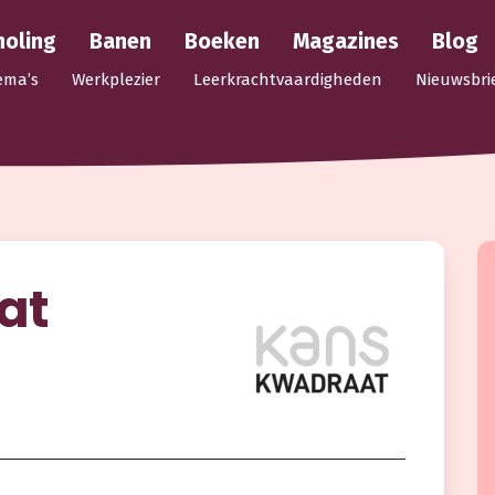
holing
Banen
Boeken
Magazines
Blog
ema’s
Werkplezier
Leerkrachtvaardigheden
Nieuwsbri
at