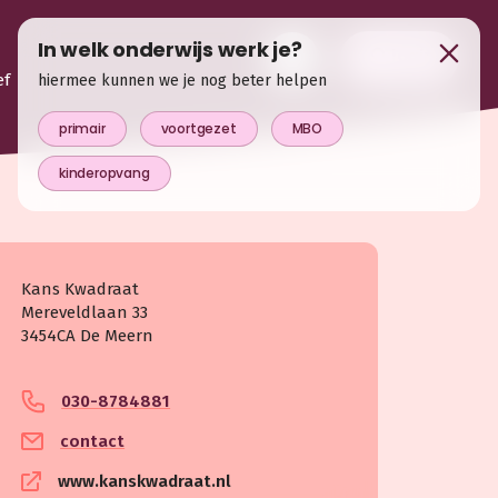
In welk onderwijs werk je?
login
ef
hiermee kunnen we je nog beter helpen
primair
voortgezet
MBO
kinderopvang
Kans Kwadraat
Mereveldlaan 33
3454CA De Meern
030-8784881
contact
www.kanskwadraat.nl