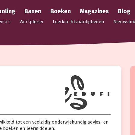
holing
Banen
Boeken
Magazines
Blog
ema’s
Werkplezier
Leerkrachtvaardigheden
Nieuwsbri
twikkeld tot een veelzijdig onderwijskundig advies- en
ve boeken en leermiddelen.