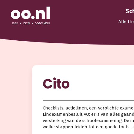
Sc
Alle th
Cito
Checklists, actielijnen, een verplichte exa
Eindexamenbesluit VO; er is van alles gaande
versterking van de schoolexaminering. De i
welke stappen leiden tot een goede toets-