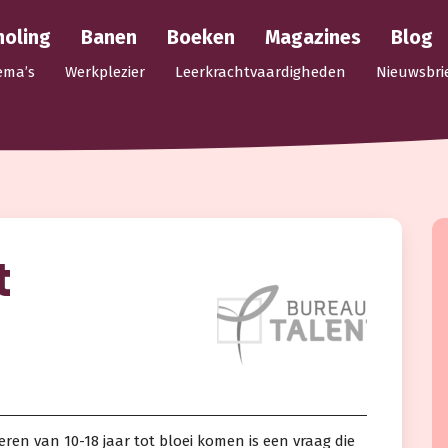
holing
Banen
Boeken
Magazines
Blog
ema’s
Werkplezier
Leerkrachtvaardigheden
Nieuwsbri
t
ren van 10-18 jaar tot bloei komen is een vraag die