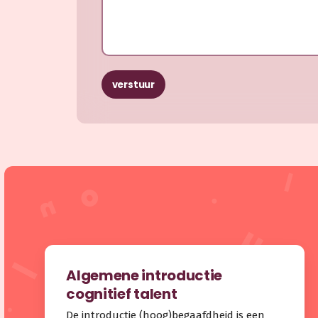
verstuur
Algemene introductie
cognitief talent
De introductie (hoog)begaafdheid is een