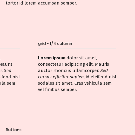
tortor id lorem accumsan semper.
grid - 1/4 column
,
Lorem ipsum
dolor sit amet,
 Mauris
consectetur adipiscing elit. Mauris
r.
Sed
auctor rhoncus ullamcorper.
Sed
eifend nisl
cursus efficitur sapien
, id eleifend nisl
cula sem
sodales sit amet. Cras vehicula sem
vel finibus semper.
Buttons