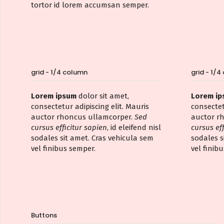
tortor id lorem accumsan semper.
grid - 1/4 column
grid - 1/
Lorem ipsum
dolor sit amet,
Lorem i
consectetur adipiscing elit. Mauris
consectet
auctor rhoncus ullamcorper.
Sed
auctor r
cursus efficitur sapien
, id eleifend nisl
cursus ef
sodales sit amet. Cras vehicula sem
sodales s
vel finibus semper.
vel finib
Buttons