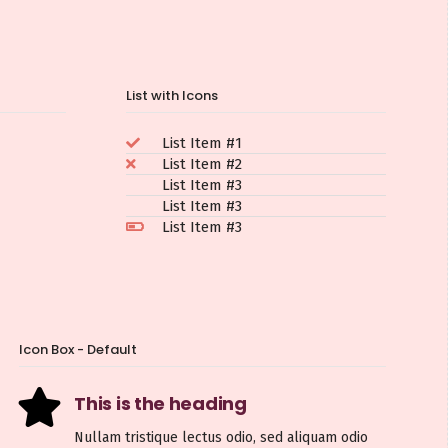
List with Icons
List Item #1
List Item #2
List Item #3
List Item #3
List Item #3
Icon Box - Default
This is the heading
Nullam tristique lectus odio, sed aliquam odio