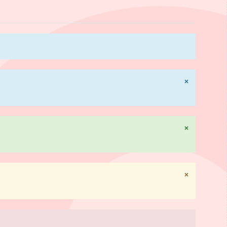
×
×
×