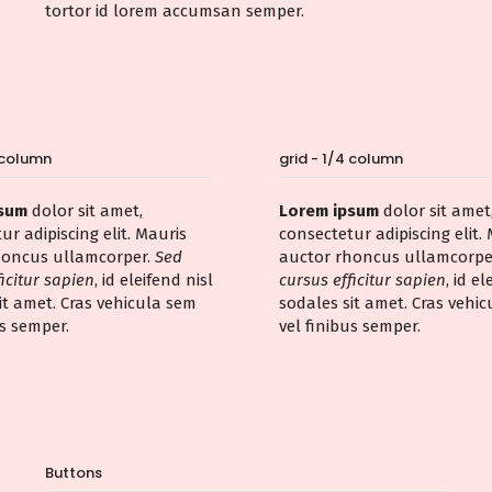
tortor id lorem accumsan semper.
4 column
grid - 1/4 column
psum
dolor sit amet,
Lorem ipsum
dolor sit amet
ur adipiscing elit. Mauris
consectetur adipiscing elit.
honcus ullamcorper.
Sed
auctor rhoncus ullamcorpe
ficitur sapien
, id eleifend nisl
cursus efficitur sapien
, id el
it amet. Cras vehicula sem
sodales sit amet. Cras vehi
us semper.
vel finibus semper.
Buttons