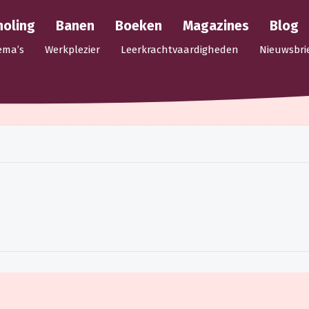
holing
Banen
Boeken
Magazines
Blog
ema’s
Werkplezier
Leerkrachtvaardigheden
Nieuwsbri