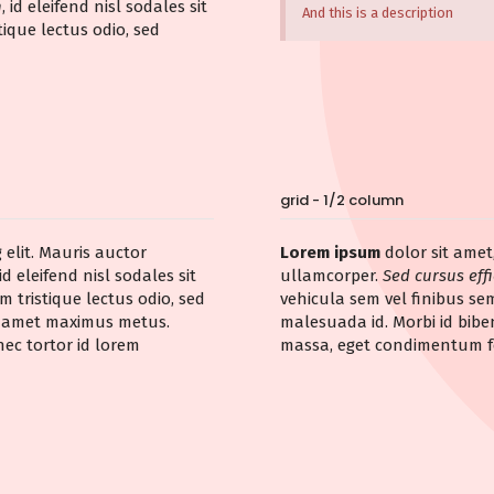
n
, id eleifend nisl sodales sit
And this is a description
tique lectus odio, sed
grid - 1/2 column
 elit. Mauris auctor
Lorem ipsum
dolor sit amet
 id eleifend nisl sodales sit
ullamcorper.
Sed cursus effi
 tristique lectus odio, sed
vehicula sem vel finibus se
t amet maximus metus.
malesuada id. Morbi id bib
ec tortor id lorem
massa, eget condimentum fe