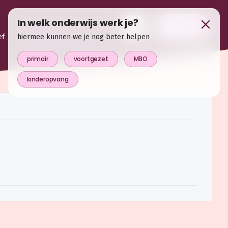
In welk onderwijs werk je?
login
ef
hiermee kunnen we je nog beter helpen
primair
voortgezet
MBO
kinderopvang