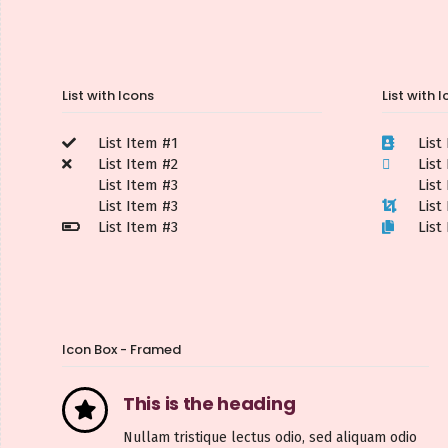
List with Icons
List with 
List Item #1
List
List Item #2
List
List Item #3
List
List Item #3
List
List Item #3
List
Icon Box - Framed
This is the heading
Nullam tristique lectus odio, sed aliquam odio