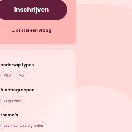
inschrijven
... of stel een vraag
onderwijstypes
MBO
VO
functiegroepen
Lesgevend
thema’s
Leerkracht­vaardigheden