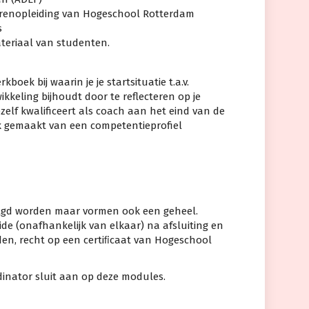
rarenopleiding van Hogeschool Rotterdam
s
teriaal van studenten.
kboek bij waarin je je startsituatie t.a.v.
ikkeling bijhoudt door te reflecteren op je
ezelf kwalificeert als coach aan het eind van de
uik gemaakt van een competentieprofiel
lgd worden maar vormen ook een geheel.
e (onafhankelijk van elkaar) na afsluiting en
den, recht op een certiﬁcaat van Hogeschool
inator sluit aan op deze modules.