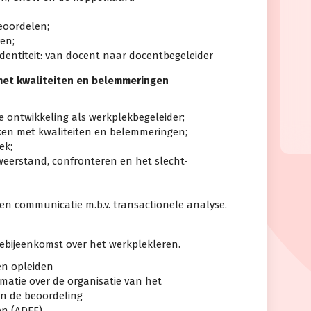
eoordelen;
en;
identiteit: van docent naar docentbegeleider
met kwaliteiten en belemmeringen
le ontwikkeling als werkplekbegeleider;
ken met kwaliteiten en belemmeringen;
ek;
erstand, confronteren en het slecht-
en communicatie m.b.v. transactionele analyse.
iebijeenkomst over het werkplekleren.
en opleiden
rmatie over de organisatie van het
en de beoordeling
en (ADEF)