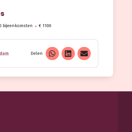
es
0 bijeenkomsten
€ 1100
rdam
Delen