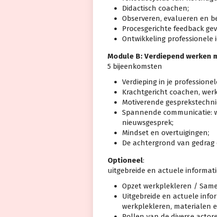
Didactisch coachen;
Observeren, evalueren en b
Procesgerichte feedback gev
Ontwikkeling professionele 
Module B: Verdiepend werken 
5 bijeenkomsten
Verdieping in je professione
Krachtgericht coachen, wer
Motiverende gesprekstechni
Spannende communicatie: we
nieuwsgesprek;
Mindset en overtuigingen;
De achtergrond van gedrag 
Optioneel
:
uitgebreide en actuele informat
Opzet werkplekleren / Sam
Uitgebreide en actuele info
werkplekleren, materialen 
Rollen van de diverse actor