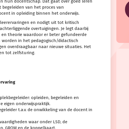
an hun docentschap. Dat gaat over goed leren
t begeleiden van het proces van
ocent in opleiding binnen het onderwijs.
leerervaringen en nodigt uit tot kritisch
chterliggende overtuigingen. Je legt daarbij
en en theorie waardoor er beter gefundeerde
 worden in het pedagogisch/didactisch
en overdraagbaar naar nieuwe situaties. Het
en tot zelfsturing.
ervaring
lekbegeleider: opleiden, begeleiden en
 eigen onderwijspraktijk.
eleider t.a.v. de onwikkeling van de docent in
svaardigheden waar onder LSD, de
en, GROW en de koppelkaart.