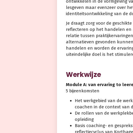
ontwikkelen in de vormgeving v
lesgeven maar evenzeer over he
identiteitsontwikkeling van de d
Je draagt zorg voor de geschikte 
reflecteren op het handelen en a
relatie tussen praktijkervaring
alternatieven gevonden kunnen
handelen en worden de ervaring
uiteindelijke doel is het stimuler
Werkwijze
Module A: van ervaring to leer
5 bijeenkomsten
Het werkgebied van de werkp
coachen in de context van de
De rollen van de werkplekbeg
opleiding
Basis coaching- en gesprek
reflectiecyclus van Korthag