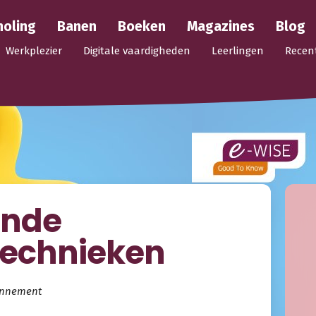
holing
Banen
Boeken
Magazines
Blog
Werkplezier
Digitale vaardigheden
Leerlingen
Recen
ende
technieken
onnement