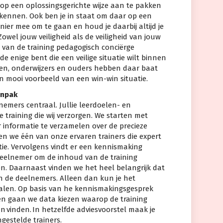
 op een oplossingsgerichte wijze aan te pakken
rkennen. Ook ben je in staat om daar op een
ier mee om te gaan en houd je daarbij altijd je
Zowel jouw veiligheid als de veiligheid van jouw
 van de training pedagogisch conciërge
 de enige bent die een veilige situatie wilt binnen
ngen, onderwijzers en ouders hebben daar baat
en mooi voorbeeld van een win-win situatie.
anpak
nemers centraal. Jullie leerdoelen- en
e training die wij verzorgen. We starten met
 informatie te verzamelen over de precieze
en we één van onze ervaren trainers die expert
ie. Vervolgens vindt er een kennismaking
deelnemer om de inhoud van de training
n. Daarnaast vinden we het heel belangrijk dat
 en de deelnemers. Alleen dan kun je het
halen. Op basis van he kennismakingsgesprek
 en gaan we data kiezen waarop de training
n vinden. In hetzelfde adviesvoorstel maak je
gestelde trainers.