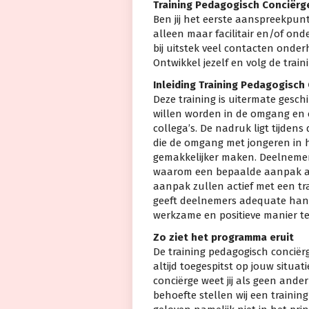
Training Pedagogisch Conciërg
Ben jij het eerste aanspreekpunt
alleen maar facilitair en/of on
bij uitstek veel contacten onder
Ontwikkel jezelf en volg de trai
Inleiding Training Pedagogisch
Deze training is uitermate geschi
willen worden in de omgang en 
collega’s. De nadruk ligt tijden
die de omgang met jongeren in 
gemakkelijker maken. Deelnemer
waarom een bepaalde aanpak al
aanpak zullen actief met een tr
geeft deelnemers adequate hand
werkzame en positieve manier t
Zo ziet het programma eruit
De training pedagogisch conciër
altijd toegespitst op jouw situat
conciërge weet jij als geen ander
behoefte stellen wij een traini