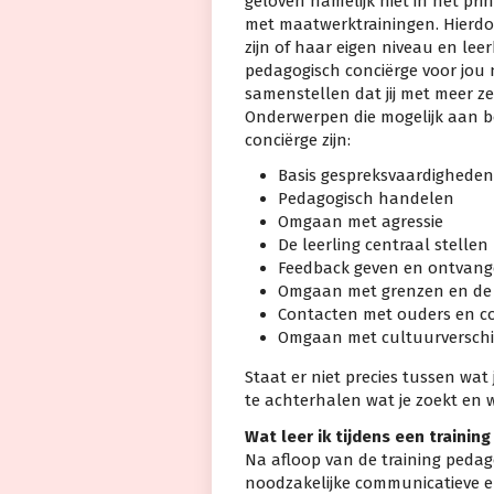
geloven namelijk niet in het pri
met maatwerktrainingen. Hierdoo
zijn of haar eigen niveau en lee
pedagogisch conciërge voor jou 
samenstellen dat jij met meer z
Onderwerpen die mogelijk aan b
conciërge zijn:
Basis gespreksvaardigheden
Pedagogisch handelen
Omgaan met agressie
De leerling centraal stellen
Feedback geven en ontvan
Omgaan met grenzen en de
Contacten met ouders en co
Omgaan met cultuurverschi
Staat er niet precies tussen wat
te achterhalen wat je zoekt en w
Wat leer ik tijdens een traini
Na afloop van de training peda
noodzakelijke communicatieve e