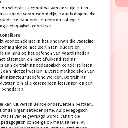
e
 op school? De conciërge van deze tijd is niet
dersteunend verantwoordelijk, maar is degene die
houdt met kinderen, ouders en collega’s.
ning pedagogisch conciërge.
 Conciërge
kt voor conciërges in het onderwijs die vaardiger
communicatie met leerlingen, ouders en
s de training op het oefenen van vaardigheden
het algemeen en met afwijkend gedrag
s aan de training pedagogisch conciërge leren
 dan niet zal werken. Diverse methodieken van
ainingsacteur geoefend worden. De training
vatten om alle categorieën leerlingen op een
e benaderen.
ge kan uit verschillende onderwerpen bestaan,
ie of de organisatiebehoefte. Als pedagogisch
 wat er van je gevraagd wordt. Vanuit die
ng pedagogisch conciërge op maat samen. Wij