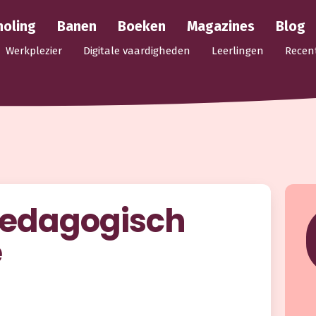
holing
Banen
Boeken
Magazines
Blog
Werkplezier
Digitale vaardigheden
Leerlingen
Recen
Pedagogisch
e