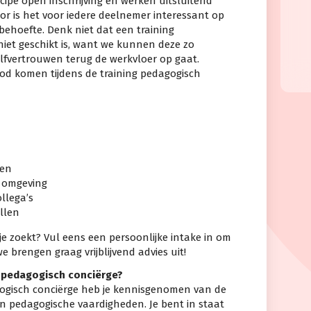
ncipe open inschrijving en werken uitsluitend
r is het voor iedere deelnemer interessant op
rbehoefte. Denk niet dat een training
niet geschikt is, want we kunnen deze zo
elfvertrouwen terug de werkvloer op gaat.
od komen tijdens de training pedagogisch
gen
 omgeving
llega’s
llen
 je zoekt? Vul eens een persoonlijke intake in om
e brengen graag vrijblijvend advies uit!
ng pedagogisch conciërge?
gogisch conciërge heb je kennisgenomen van de
n pedagogische vaardigheden. Je bent in staat