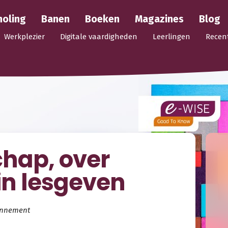
holing
Banen
Boeken
Magazines
Blog
Werkplezier
Digitale vaardigheden
Leerlingen
Recen
hap, over
in lesgeven
onnement