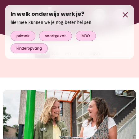
In welk onderwijs werk je?
hiermee kunnen we je nog beter helpen
primair
voortgezet
MBO
kinderopvang
ALLE
KO
PO
VO
MBO