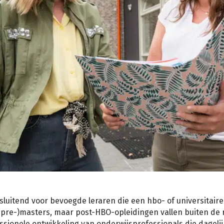
tsluitend voor bevoegde leraren die een hbo- of universitaire 
pre-)masters, maar post-HBO-opleidingen vallen buiten de 
ssionele ontwikkeling van onderwijsprofessionals die dagelij