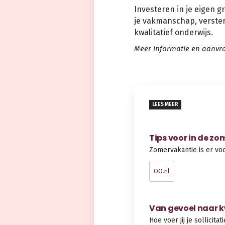
Investeren in je eigen g
je vakmanschap, verster
kwalitatief onderwijs.
Meer informatie en aanvr
LEES MEER
Tips voor in de z
Zomervakantie is er vo
OO.nl
Van gevoel naar k
Hoe voer jij je sollicit