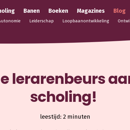
holing
Banen
Boeken
Magazines
Blog
Autonomie
Leiderschap
Loopbaanontwikkeling
Ontwi
e lerarenbeurs aan
scholing!
leestijd: 2 minuten