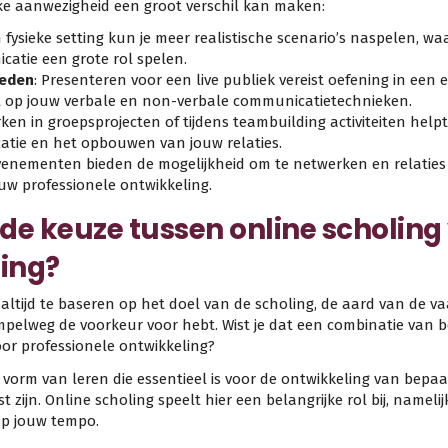
ke aanwezigheid een groot verschil kan maken:
n fysieke setting kun je meer realistische scenario’s naspelen, wa
atie een grote rol spelen.
heden
: Presenteren voor een live publiek vereist oefening in een 
jgt op jouw verbale en non-verbale communicatietechnieken.
en in groepsprojecten of tijdens teambuilding activiteiten helpt
tie en het opbouwen van jouw relaties.
evenementen bieden de mogelijkheid om te netwerken en relaties
ouw professionele ontwikkeling.
de keuze tussen online scholing
ling?
 altijd te baseren op het doel van de scholing, de aard van de 
mpelweg de voorkeur voor hebt. Wist je dat een combinatie van 
oor professionele ontwikkeling?
n vorm van leren die essentieel is voor de ontwikkeling van bep
 zijn. Online scholing speelt hier een belangrijke rol bij, nameli
 op jouw tempo.