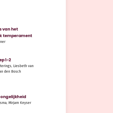
s van het
jk temperament
iner
ep 1-2
terings, Liesbeth van
an den Bosch
 ongelijkheid
lsma, Mirjam Keyser