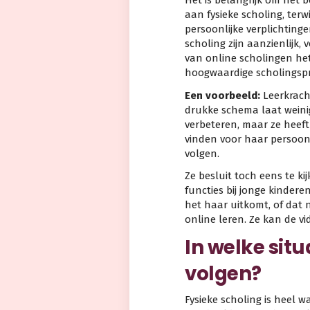
Het is belangrijk om het 
aan fysieke scholing, terwi
persoonlijke verplichting
scholing zijn aanzienlijk
van online scholingen he
hoogwaardige scholingsp
Een voorbeeld:
Leerkrach
drukke schema laat weinig
verbeteren, maar ze heeft 
vinden voor haar persoonl
volgen.
Ze besluit toch eens te k
functies bij jonge kindere
het haar uitkomt, of dat 
online leren. Ze kan de v
In welke situ
volgen?
Fysieke scholing is heel 