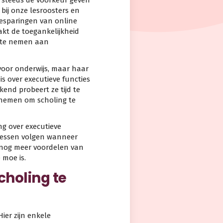
g steeds de voorkeur geven
 bij onze lesroosters en
besparingen van online
akt de toegankelijkheid
l te nemen aan
 voor onderwijs, maar haar
s over executieve functies
kend probeert ze tijd te
e nemen om scholing te
ng over executieve
e lessen volgen wanneer
e nog meer voordelen van
 moe is.
choling te
ier zijn enkele