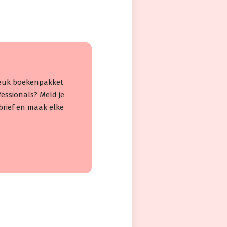
 leuk boekenpakket
fessionals? Meld je
rief en maak elke