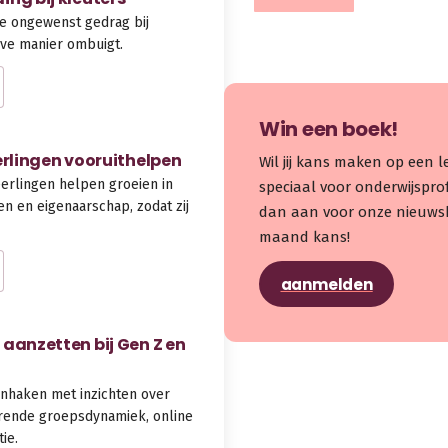
je ongewenst gedrag bij
eve manier ombuigt.
Win een boek!
erlingen vooruithelpen
Wil jij kans maken op een
erlingen helpen groeien in
speciaal voor onderwijspro
en en eigenaarschap, zodat zij
dan aan voor onze nieuwsb
maand kans!
aanmelden
aanzetten bij Gen Z en
anhaken met inzichten over
erende groepsdynamiek, online
ie.