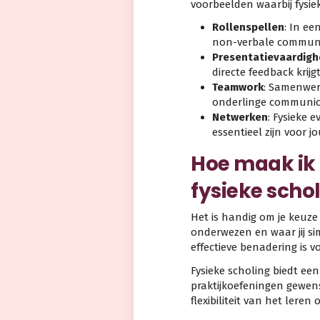
voorbeelden waarbij fysie
Rollenspellen
: In ee
non-verbale communic
Presentatievaardig
directe feedback kri
Teamwork
: Samenwerk
onderlinge communica
Netwerken
: Fysieke 
essentieel zijn voor j
Hoe maak ik 
fysieke scho
Het is handig om je keuze
onderwezen en waar jij si
effectieve benadering is v
Fysieke scholing biedt ee
praktijkoefeningen gewenst
flexibiliteit van het leren