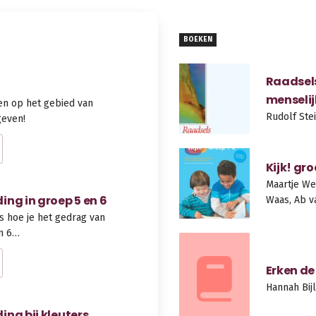
BOEKEN
Raadsel
menseli
en op het gebied van
Rudolf Ste
geven!
Kijk! gro
Maartje We
ng in groep 5 en 6
Waas, Ab v
s hoe je het gedrag van
en 6…
Erken de
Hannah Bij
ng bij kleuters