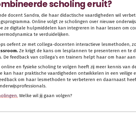
ombineerde scholing eruit?
de docent Sandra, die haar didactische vaardigheden wil verb
gsprogramma. Online volgt ze scholingen over nieuwe onderwij
oe ze digitale hulpmiddelen kan integreren in haar lessen om c
rmodynamica te verduidelijken.
ops oefent ze met collega-docenten interactieve lesmethoden, z
lassroom
.
Ze krijgt de kans om lesplannen te presenteren en te d
as. De feedback van collega’s en trainers helpt haar om haar aanp
online en fysieke scholing te volgen heeft zij meer kennis van d
ze kan haar praktische vaardigheden ontwikkelen in een veilig
ct feedback om haar lesmethoden te verbeteren en daarnaast hee
derwijsprofessionals.
holingen.
Welke wil jij gaan volgen?