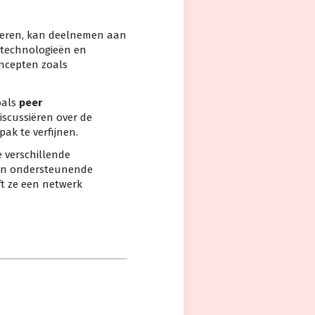
eteren, kan deelnemen aan
stechnologieën en
oncepten zoals
oals
peer
iscussiëren over de
ak te verfijnen.
e verschillende
e en ondersteunende
ft ze een netwerk