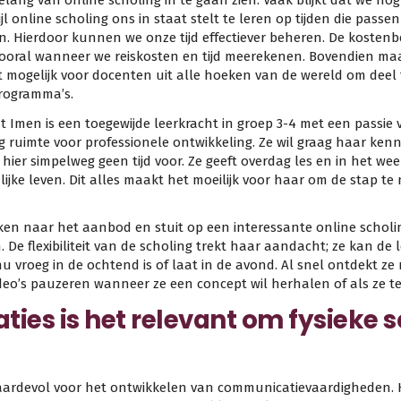
belang van online scholing in te gaan zien. Vaak blijkt dat we no
jl online scholing ons in staat stelt te leren op tijden die passen
en. Hierdoor kunnen we onze tijd effectiever beheren. De kosten
, vooral wanneer we reiskosten en tijd meerekenen. Bovendien ma
t mogelijk voor docenten uit alle hoeken van de wereld om dee
rogramma’s.
t Imen is een toegewijde leerkracht in groep 3-4 met een passie
 ruimte voor professionele ontwikkeling. Ze wil graag haar kenni
hier simpelweg geen tijd voor. Ze geeft overdag les en in het wee
ijke leven. Dit alles maakt het moeilijk voor haar om de stap t
ijken naar het aanbod en stuit op een interessante online scholi
n. De flexibiliteit van de scholing trekt haar aandacht; ze kan d
nu vroeg in de ochtend is of laat in de avond. Al snel ontdekt z
ideo’s pauzeren wanneer ze een concept wil herhalen of als ze te
aties is het relevant om fysieke s
waardevol voor het ontwikkelen van communicatievaardigheden. H