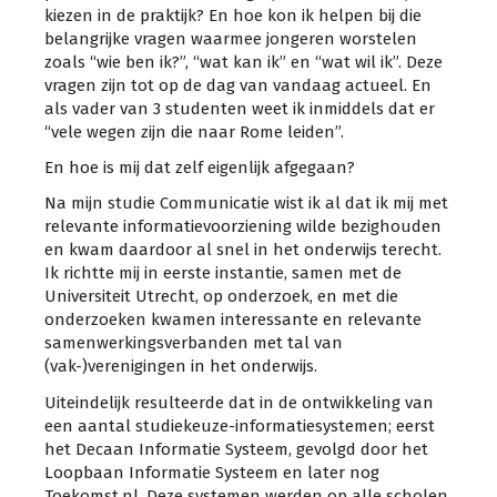
kiezen in de praktijk? En hoe kon ik helpen bij die
belangrijke vragen waarmee jongeren worstelen
zoals “wie ben ik?”, “wat kan ik” en “wat wil ik”. Deze
vragen zijn tot op de dag van vandaag actueel. En
als vader van 3 studenten weet ik inmiddels dat er
“vele wegen zijn die naar Rome leiden”.
En hoe is mij dat zelf eigenlijk afgegaan?
Na mijn studie Communicatie wist ik al dat ik mij met
relevante informatievoorziening wilde bezighouden
en kwam daardoor al snel in het onderwijs terecht.
Ik richtte mij in eerste instantie, samen met de
Universiteit Utrecht, op onderzoek, en met die
onderzoeken kwamen interessante en relevante
samenwerkingsverbanden met tal van
(vak-)verenigingen in het onderwijs.
Uiteindelijk resulteerde dat in de ontwikkeling van
een aantal studiekeuze-informatiesystemen; eerst
het Decaan Informatie Systeem, gevolgd door het
Loopbaan Informatie Systeem en later nog
Toekomst.nl. Deze systemen werden op alle scholen